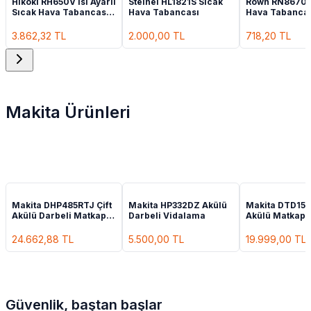
Hikoki RH650V Isı Ayarlı
Steinel HL1821S Sıcak
Rown RN8670 
Sıcak Hava Tabancası
Hava Tabancası
Hava Tabanca
2000 W
3.862,32
TL
2.000,00
TL
718,20
TL
Makita Ürünleri
Makita DHP485RTJ Çift
Makita HP332DZ Akülü
Makita DTD153
Akülü Darbeli Matkap 2
Darbeli Vidalama
Akülü Matkap 
× 5.0 Ah
24.662,88
TL
5.500,00
TL
19.999,00
TL
Güvenlik, baştan başlar