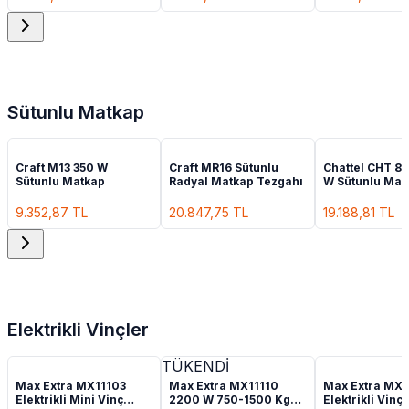
Sütunlu Matkap
Craft M13 350 W
Craft MR16 Sütunlu
Chattel CHT 8
Sütunlu Matkap
Radyal Matkap Tezgahı
W Sütunlu Mat
9.352,87
TL
20.847,75
TL
19.188,81
TL
Elektrikli Vinçler
TÜKENDİ
Max Extra MX11103
Max Extra MX11110
Max Extra MX1
Elektrikli Mini Vinç
2200 W 750-1500 Kg
Elektrikli Vinç