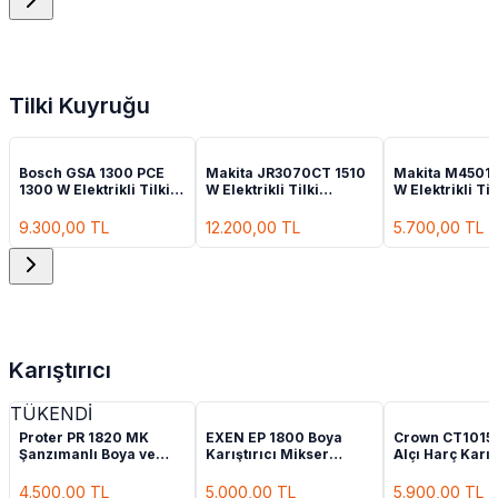
Tilki Kuyruğu
Bosch GSA 1300 PCE
Makita JR3070CT 1510
Makita M4501
1300 W Elektrikli Tilki
W Elektrikli Tilki
W Elektrikli Til
Kuyruğu Testere
Kuyruğu Testere
Kuyruğu Teste
9.300,00
TL
12.200,00
TL
5.700,00
TL
Karıştırıcı
TÜKENDİ
Proter PR 1820 MK
EXEN EP 1800 Boya
Crown CT1015
Şanzımanlı Boya ve
Karıştırıcı Mikser
Alçı Harç Karış
Harç Karıştırıcı
1800W
Çiftli Mixer
4.500,00
TL
5.000,00
TL
5.900,00
TL