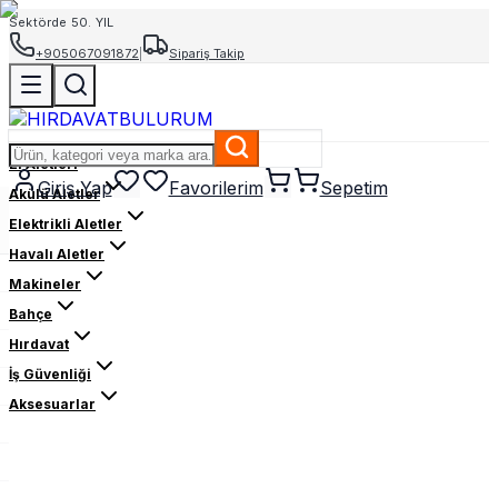
Sektörde 50. YIL
+905067091872
|
Sipariş Takip
El Aletleri
Giriş Yap
Favorilerim
Sepetim
Akülü Aletler
Elektrikli Aletler
Havalı Aletler
Makineler
Bahçe
Hırdavat
İş Güvenliği
Aksesuarlar