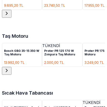
400/800 Kg
Vinç
Kg
9.895,20
TL
23.740,50
TL
17.955,00
TL
Taş Motoru
TÜKENDİ
Bosch GBG 35-15 350 W
Proter PR 125 170 W
Proter PR 175 
Taş Motoru
Zımpara Taş Motoru
Motoru
13.992,00
TL
2.000,00
TL
3.249,00
TL
Sıcak Hava Tabancası
TÜKENDİ