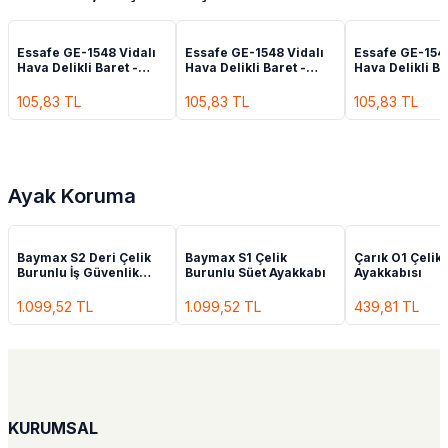
Essafe GE-1548 Vidalı
Essafe GE-1548 Vidalı
Essafe GE-1548
Hava Delikli Baret -
Hava Delikli Baret -
Hava Delikli Ba
Yeşil
Turuncu
105,83
TL
105,83
TL
105,83
TL
Ayak Koruma
Baymax S2 Deri Çelik
Baymax S1 Çelik
Çarık O1 Çeliks
Burunlu İş Güvenlik
Burunlu Süet Ayakkabı
Ayakkabısı
Ayakkabısı
1.099,52
TL
1.099,52
TL
439,81
TL
KURUMSAL