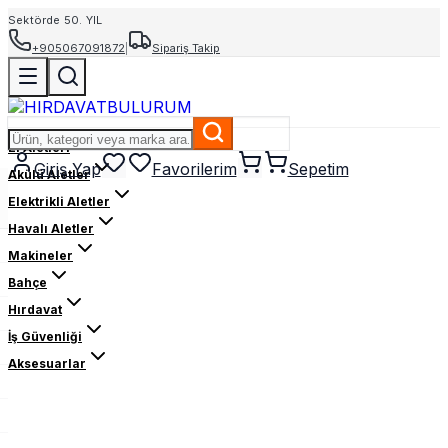
Sektörde 50. YIL
+905067091872
|
Sipariş Takip
El Aletleri
Giriş Yap
Favorilerim
Sepetim
Akülü Aletler
Elektrikli Aletler
Havalı Aletler
Makineler
Bahçe
Hırdavat
İş Güvenliği
Aksesuarlar