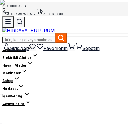
Sektörde 50. YIL
+905067091872
|
Sipariş Takip
El Aletleri
Giriş Yap
Favorilerim
Sepetim
Akülü Aletler
Elektrikli Aletler
Havalı Aletler
Makineler
Bahçe
Hırdavat
İş Güvenliği
Aksesuarlar