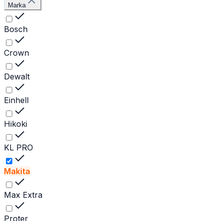
Marka
Bosch
Crown
Dewalt
Einhell
Hikoki
KL PRO
Makita
Max Extra
Proter