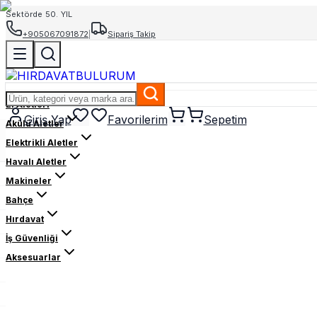
Sektörde 50. YIL
+905067091872
|
Sipariş Takip
El Aletleri
Giriş Yap
Favorilerim
Sepetim
Akülü Aletler
Elektrikli Aletler
Havalı Aletler
Makineler
Bahçe
Hırdavat
İş Güvenliği
Aksesuarlar