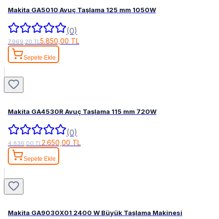
Makita GA5010 Avuç Taşlama 125 mm 1050W
(0)
5.850,00 TL
7.969,20 TL
Sepete Ekle
Makita GA4530R Avuç Taşlama 115 mm 720W
(0)
2.650,00 TL
4.836,00 TL
Sepete Ekle
Makita GA9030X01 2400 W Büyük Taşlama Makinesi