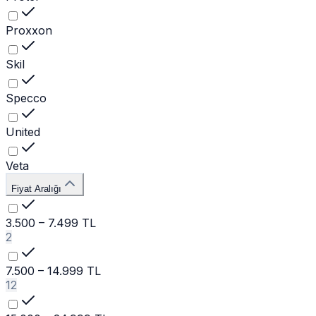
Proxxon
Skil
Specco
United
Veta
Fiyat Aralığı
3.500 – 7.499 TL
2
7.500 – 14.999 TL
12