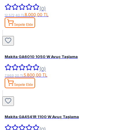
(0)
8.000,00 TL
12.572,40 TL
Sepete Ekle
Makita GA6010 1050 W Avuç Taşlama
(0)
5.800,00 TL
7.969,20 TL
Sepete Ekle
Makita GA4541R 1100 W Avuç Taşlama
(0)