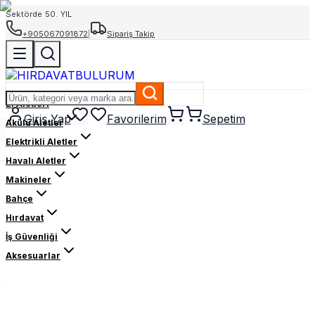
Sektörde 50. YIL
+905067091872
|
Sipariş Takip
El Aletleri
Giriş Yap
Favorilerim
Sepetim
Akülü Aletler
Elektrikli Aletler
Havalı Aletler
Makineler
Bahçe
Hırdavat
İş Güvenliği
Aksesuarlar