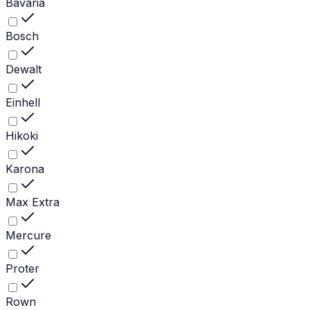
Bavaria
Bosch
Dewalt
Einhell
Hikoki
Karona
Max Extra
Mercure
Proter
Rown