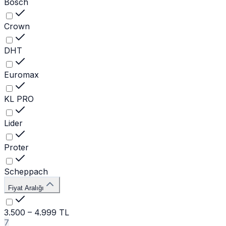
Bosch
Crown
DHT
Euromax
KL PRO
Lider
Proter
Scheppach
Fiyat Aralığı
3.500 – 4.999 TL
7