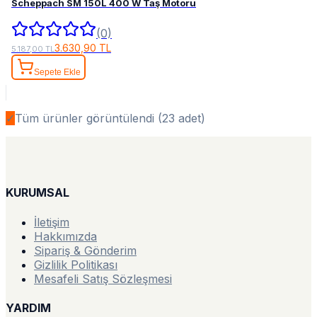
Scheppach SM 150L 400 W Taş Motoru
(0)
3.630,90 TL
5.187,00 TL
Sepete Ekle
✓
Tüm ürünler görüntülendi (
23
adet)
KURUMSAL
İletişim
Hakkımızda
Sipariş & Gönderim
Gizlilik Politikası
Mesafeli Satış Sözleşmesi
YARDIM