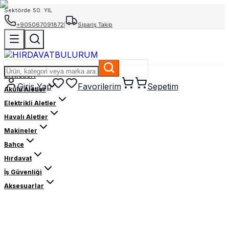
Sektörde 50. YIL
+905067091872
|
Sipariş Takip
El Aletleri
Giriş Yap
Favorilerim
Sepetim
Akülü Aletler
Elektrikli Aletler
Havalı Aletler
Makineler
Bahçe
Hırdavat
İş Güvenliği
Aksesuarlar