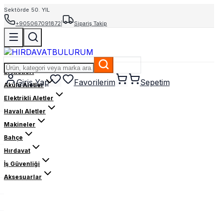
Sektörde 50. YIL
+905067091872
|
Sipariş Takip
El Aletleri
Giriş Yap
Favorilerim
Sepetim
Akülü Aletler
Elektrikli Aletler
Havalı Aletler
Makineler
Bahçe
Hırdavat
İş Güvenliği
Aksesuarlar