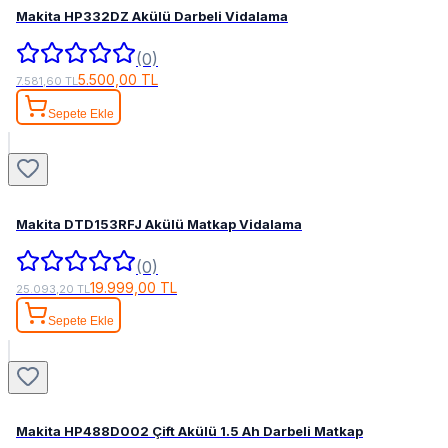
Makita HP332DZ Akülü Darbeli Vidalama
(0)
5.500,00 TL
7.581,60 TL
Sepete Ekle
Makita DTD153RFJ Akülü Matkap Vidalama
(0)
19.999,00 TL
25.093,20 TL
Sepete Ekle
Makita HP488D002 Çift Akülü 1.5 Ah Darbeli Matkap