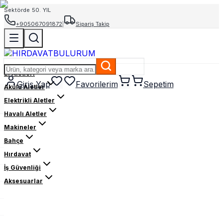
Sektörde 50. YIL
+905067091872
|
Sipariş Takip
El Aletleri
Giriş Yap
Favorilerim
Sepetim
Akülü Aletler
Elektrikli Aletler
Havalı Aletler
Makineler
Bahçe
Hırdavat
İş Güvenliği
Aksesuarlar