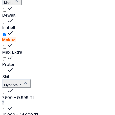
Marka
Dewalt
Einhell
Makita
Max Extra
Proter
Skil
Fiyat Aralığı
7.500 – 9.999 TL
2