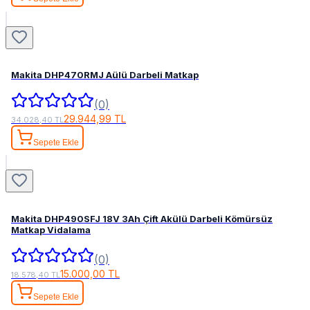
Makita DHP470RMJ Aülü Darbeli Matkap
(0)
29.944,99 TL
34.028,40 TL
Sepete Ekle
Makita DHP490SFJ 18V 3Ah Çift Akülü Darbeli Kömürsüz
Matkap Vidalama
(0)
15.000,00 TL
18.578,40 TL
Sepete Ekle