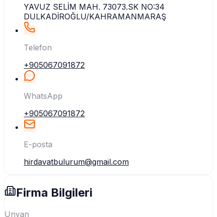
YAVUZ SELİM MAH. 73073.SK NO:34
DULKADİROĞLU/KAHRAMANMARAŞ
Telefon
+905067091872
WhatsApp
+905067091872
E-posta
hirdavatbulurum@gmail.com
Firma Bilgileri
Unvan