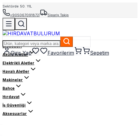
Sektörde 50. YIL
+905067091872
|
Sipariş Takip
El Aletleri
Giriş Yap
Favorilerim
Sepetim
Akülü Aletler
Elektrikli Aletler
Havalı Aletler
Makineler
Bahçe
Hırdavat
İş Güvenliği
Aksesuarlar