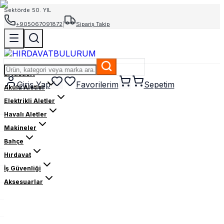
Sektörde 50. YIL
+905067091872
|
Sipariş Takip
El Aletleri
Giriş Yap
Favorilerim
Sepetim
Akülü Aletler
Elektrikli Aletler
Havalı Aletler
Makineler
Bahçe
Hırdavat
İş Güvenliği
Aksesuarlar