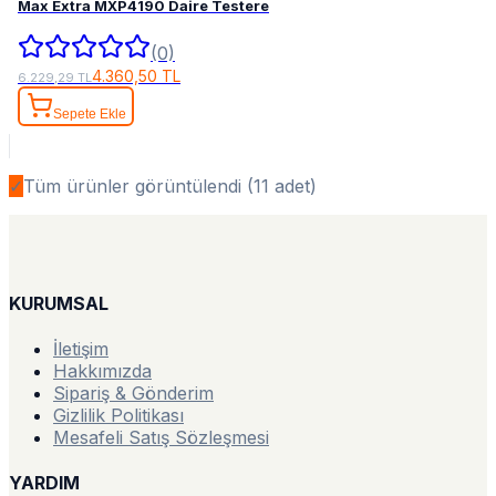
Max Extra MXP4190 Daire Testere
(0)
4.360,50 TL
6.229,29 TL
Sepete Ekle
✓
Tüm ürünler görüntülendi (
11
adet)
KURUMSAL
İletişim
Hakkımızda
Sipariş & Gönderim
Gizlilik Politikası
Mesafeli Satış Sözleşmesi
YARDIM