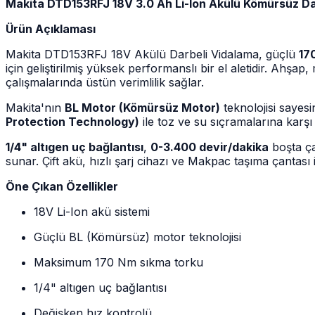
Makita DTD153RFJ 18V 3.0 Ah Li-Ion Akülü Kömürsüz Da
Ürün Açıklaması
Makita DTD153RFJ 18V Akülü Darbeli Vidalama, güçlü
17
için geliştirilmiş yüksek performanslı bir el aletidir. Ahşa
çalışmalarında üstün verimlilik sağlar.
Makita'nın
BL Motor (Kömürsüz Motor)
teknolojisi sayes
Protection Technology)
ile toz ve su sıçramalarına karşı 
1/4" altıgen uç bağlantısı
,
0-3.400 devir/dakika
boşta ça
sunar. Çift akü, hızlı şarj cihazı ve Makpac taşıma çantası
Öne Çıkan Özellikler
18V Li-Ion akü sistemi
Güçlü BL (Kömürsüz) motor teknolojisi
Maksimum 170 Nm sıkma torku
1/4" altıgen uç bağlantısı
Değişken hız kontrolü