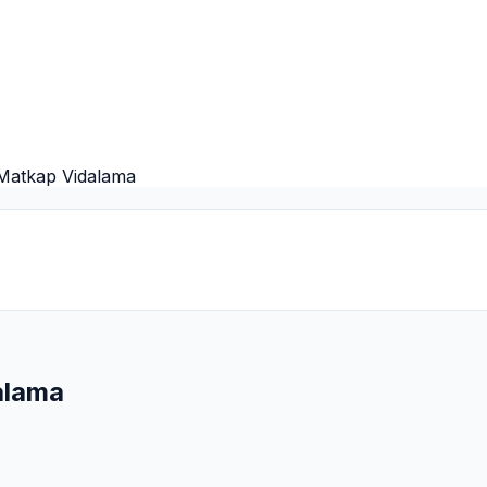
Matkap Vidalama
alama