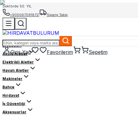
Sektörde 50. YIL
+905067091872
|
Sipariş Takip
El Aletleri
Giriş Yap
Favorilerim
Sepetim
Akülü Aletler
Elektrikli Aletler
Havalı Aletler
Makineler
Bahçe
Hırdavat
İş Güvenliği
Aksesuarlar