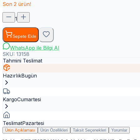
Son
2
ürün!
1
Sepete Ekle
WhatsApp ile Bilgi Al
SKU:
13158
Tahmini Teslimat
Hazırlık
Bugün
Kargo
Cumartesi
Teslimat
Pazartesi
Ürün Açıklaması
Ürün Özellikleri
Taksit Seçenekleri
Yorumlar