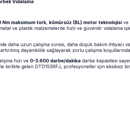
rbeli Vidalama
0 Nm maksimum tork
,
kömürsüz (BL) motor teknolojisi
ve 
p, metal ve plastik malzemelerde hızlı ve güvenilir vidalama i
inde daha uzun çalışma süresi, daha düşük bakım ihtiyacı ve 
artırılmış dayanıklılık sağlayarak zorlu çalışma koşullarında 
lışma hızı ve
0-3.600 darbe/dakika
darbe kapasitesi saye
 ile birlikte gelen DTD153RFJ, profesyoneller için eksiksiz b