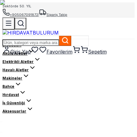
Sektörde 50. YIL
+905067091872
|
Sipariş Takip
El Aletleri
Giriş Yap
Favorilerim
Sepetim
Akülü Aletler
Elektrikli Aletler
Havalı Aletler
Makineler
Bahçe
Hırdavat
İş Güvenliği
Aksesuarlar