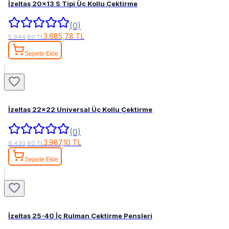
İzeltaş 20x13 S Tipi Üç Kollu Çektirme
(0)
3.685,78 TL
5.944,80 TL
Sepete Ekle
İzeltaş 22x22 Universal Üç Kollu Çektirme
(0)
3.987,10 TL
6.430,80 TL
Sepete Ekle
İzeltaş 25-40 İç Rulman Çektirme Pensleri