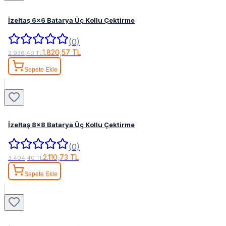
İzeltaş 6x6 Batarya Üç Kollu Çektirme
(0)
1.820,57 TL
2.936,40 TL
Sepete Ekle
İzeltaş 8x8 Batarya Üç Kollu Çektirme
(0)
2.110,73 TL
3.404,40 TL
Sepete Ekle