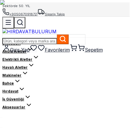
Sektörde 50. YIL
+905067091872
|
Sipariş Takip
El Aletleri
Giriş Yap
Favorilerim
Sepetim
Akülü Aletler
Elektrikli Aletler
Havalı Aletler
Makineler
Bahçe
Hırdavat
İş Güvenliği
Aksesuarlar