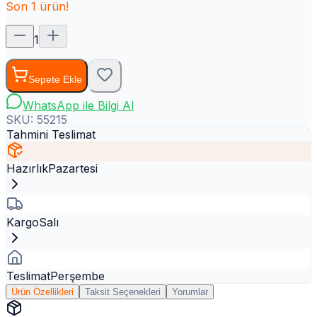
Son
1
ürün!
1
Sepete Ekle
WhatsApp ile Bilgi Al
SKU:
55215
Tahmini Teslimat
Hazırlık
Pazartesi
Kargo
Salı
Teslimat
Perşembe
Ürün Özellikleri
Taksit Seçenekleri
Yorumlar