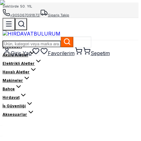
Sektörde 50. YIL
+905067091872
|
Sipariş Takip
El Aletleri
Giriş Yap
Favorilerim
Sepetim
Akülü Aletler
Elektrikli Aletler
Havalı Aletler
Makineler
Bahçe
Hırdavat
İş Güvenliği
Aksesuarlar