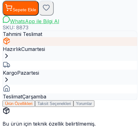
Sepete Ekle
WhatsApp ile Bilgi Al
SKU:
8873
Tahmini Teslimat
Hazırlık
Cumartesi
Kargo
Pazartesi
Teslimat
Çarşamba
Ürün Özellikleri
Taksit Seçenekleri
Yorumlar
Bu ürün için teknik özellik belirtilmemiş.