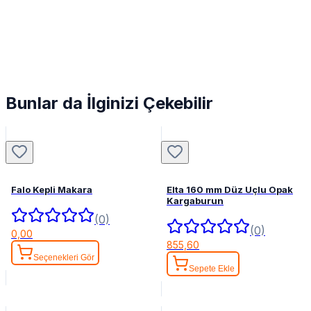
Bunlar da İlginizi Çekebilir
Falo Kepli Makara
Elta 160 mm Düz Uçlu Opak
Kargaburun
(0)
(0)
0,00
855,60
Seçenekleri Gör
Sepete Ekle