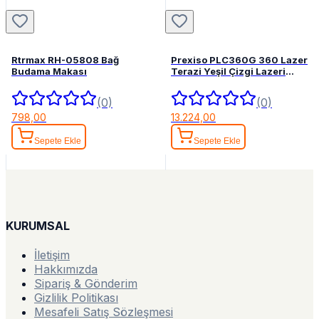
Rtrmax RH-05808 Bağ
Prexiso PLC360G 360 Lazer
Budama Makası
Terazi Yeşil Çizgi Lazeri
Hizalama
(0)
(0)
798,00
13.224,00
Sepete Ekle
Sepete Ekle
KURUMSAL
İletişim
Hakkımızda
Sipariş & Gönderim
Gizlilik Politikası
Mesafeli Satış Sözleşmesi