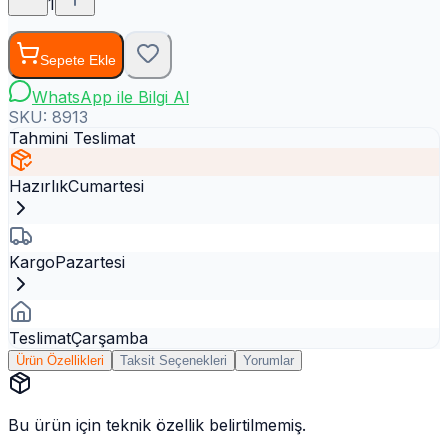
1
Sepete Ekle
WhatsApp ile Bilgi Al
SKU:
8913
Tahmini Teslimat
Hazırlık
Cumartesi
Kargo
Pazartesi
Teslimat
Çarşamba
Ürün Özellikleri
Taksit Seçenekleri
Yorumlar
Bu ürün için teknik özellik belirtilmemiş.