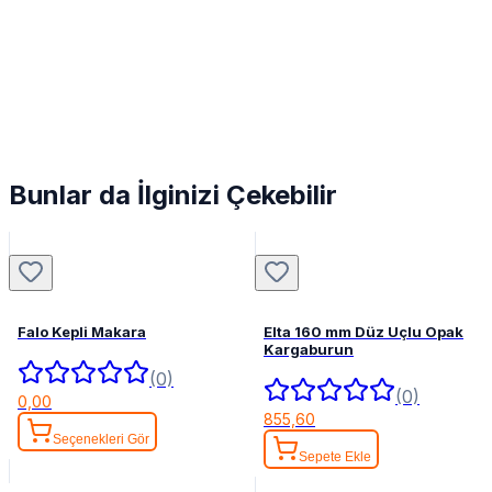
Bunlar da İlginizi Çekebilir
Falo Kepli Makara
Elta 160 mm Düz Uçlu Opak
Kargaburun
(0)
(0)
0,00
855,60
Seçenekleri Gör
Sepete Ekle