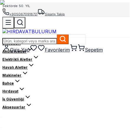
Sektörde 50. YIL
+905067091872
|
Sipariş Takip
El Aletleri
Giriş Yap
Favorilerim
Sepetim
Akülü Aletler
Elektrikli Aletler
Havalı Aletler
Makineler
Bahçe
Hırdavat
İş Güvenliği
Aksesuarlar