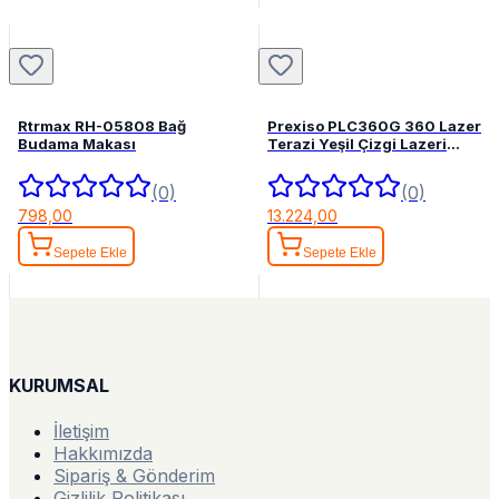
Rtrmax RH-05808 Bağ
Prexiso PLC360G 360 Lazer
Budama Makası
Terazi Yeşil Çizgi Lazeri
Hizalama
(0)
(0)
798,00
13.224,00
Sepete Ekle
Sepete Ekle
KURUMSAL
İletişim
Hakkımızda
Sipariş & Gönderim
Gizlilik Politikası