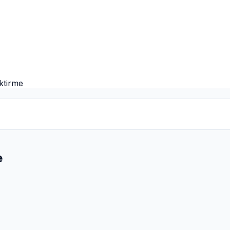
ktirme
e