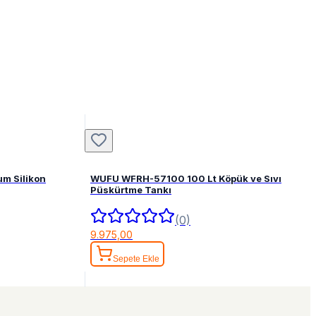
um Silikon
WUFU WFRH-57100 100 Lt Köpük ve Sıvı
Püskürtme Tankı
(0)
9.975,00
Sepete Ekle