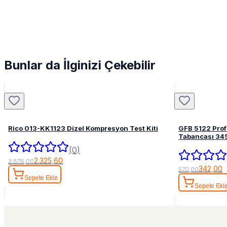
Bunlar da İlginizi Çekebilir
Rico 013-KK1123 Dizel Kompresyon Test Kiti
GFB 5122 Pro
Tabancası 34
(0)
2.325,60
3.876,00
342,00
570,00
Sepete Ekle
Sepete Ekl