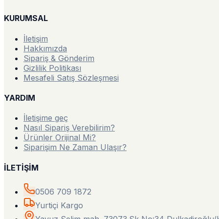
KURUMSAL
İletişim
Hakkımızda
Sipariş & Gönderim
Gizlilik Politikası
Mesafeli Satış Sözleşmesi
YARDIM
İletişime geç
Nasıl Sipariş Verebilirim?
Ürünler Orijinal Mi?
Siparişim Ne Zaman Ulaşır?
İLETİŞİM
0506 709 1872
Yurtiçi Kargo
Yavuz Selim mah. 73073.Sk No:34 Dulkadiroğl