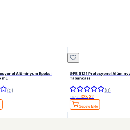
fesyonel Alüminyum Epoksi
GFB 5121 Profesyonel Alüminy
5 mL
Tabancası
(0)
(0)
328,32
547,20
e
Sepete Ekle