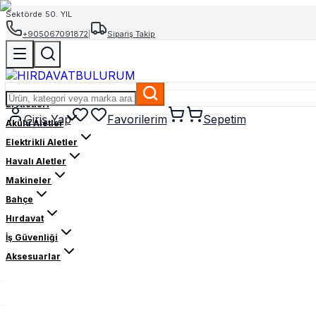
Sektörde 50. YIL
+905067091872
|
Sipariş Takip
El Aletleri
Giriş Yap
Favorilerim
Sepetim
Akülü Aletler
Elektrikli Aletler
Havalı Aletler
Makineler
Bahçe
Hırdavat
İş Güvenliği
Aksesuarlar