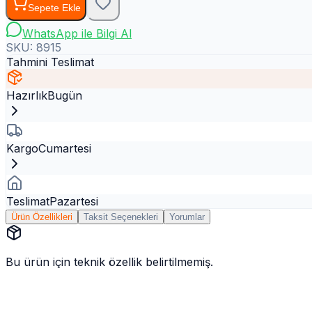
Sepete Ekle
WhatsApp ile Bilgi Al
SKU:
8915
Tahmini Teslimat
Hazırlık
Bugün
Kargo
Cumartesi
Teslimat
Pazartesi
Ürün Özellikleri
Taksit Seçenekleri
Yorumlar
Bu ürün için teknik özellik belirtilmemiş.