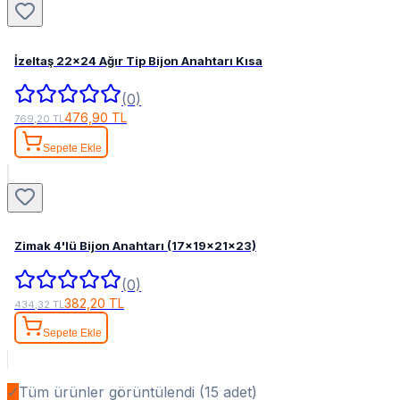
İzeltaş 22x24 Ağır Tip Bijon Anahtarı Kısa
(0)
476,90 TL
769,20 TL
Sepete Ekle
Zimak 4'lü Bijon Anahtarı (17x19x21x23)
(0)
382,20 TL
434,32 TL
Sepete Ekle
✓
Tüm ürünler görüntülendi (
15
adet)