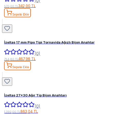
(0)
342,00 TL
570,00 TL
Sepete Ekle
İzeltaş 17 mm Pipo Tipi Tornavida Ağızlı Bijon Anahtar
(0)
467,98 TL
754,80 TL
Sepete Ekle
İzeltaş 27x30 Ağır Tip Bijon Anahtarı
(0)
863,04 TL
1.392,00 TL