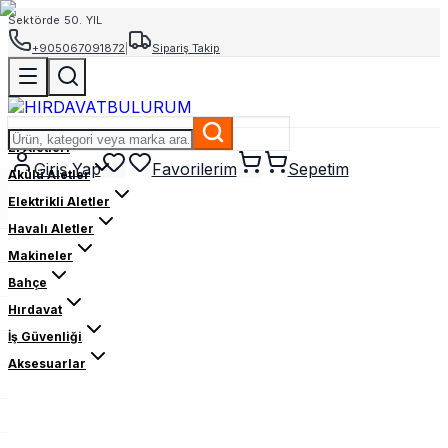
Sektörde 50. YIL
+905067091872
|
Sipariş Takip
El Aletleri
Giriş Yap
Favorilerim
Sepetim
Akülü Aletler
Elektrikli Aletler
Havalı Aletler
Makineler
Bahçe
Hırdavat
İş Güvenliği
Aksesuarlar