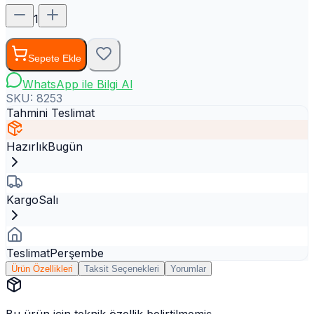
1
Sepete Ekle
WhatsApp ile Bilgi Al
SKU:
8253
Tahmini Teslimat
Hazırlık
Bugün
Kargo
Salı
Teslimat
Perşembe
Ürün Özellikleri
Taksit Seçenekleri
Yorumlar
Bu ürün için teknik özellik belirtilmemiş.