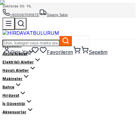
Sektörde 50. YIL
+905067091872
|
Sipariş Takip
El Aletleri
Giriş Yap
Favorilerim
Sepetim
Akülü Aletler
Elektrikli Aletler
Havalı Aletler
Makineler
Bahçe
Hırdavat
İş Güvenliği
Aksesuarlar