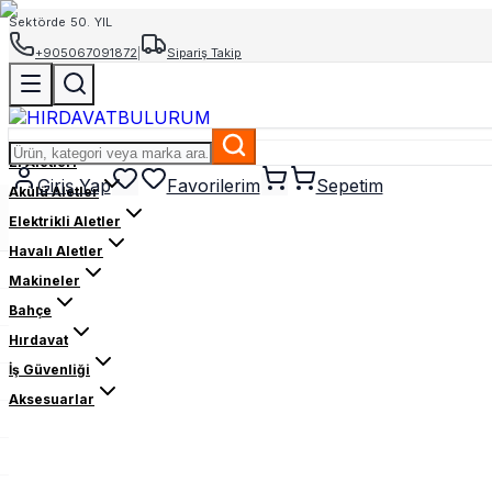
Sektörde 50. YIL
+905067091872
|
Sipariş Takip
El Aletleri
Giriş Yap
Favorilerim
Sepetim
Akülü Aletler
Elektrikli Aletler
Havalı Aletler
Makineler
Bahçe
Hırdavat
İş Güvenliği
Aksesuarlar