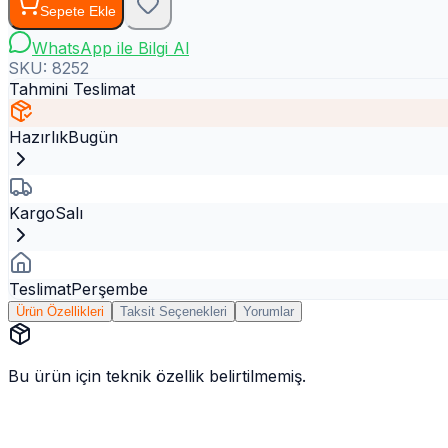
Sepete Ekle
WhatsApp ile Bilgi Al
SKU:
8252
Tahmini Teslimat
Hazırlık
Bugün
Kargo
Salı
Teslimat
Perşembe
Ürün Özellikleri
Taksit Seçenekleri
Yorumlar
Bu ürün için teknik özellik belirtilmemiş.