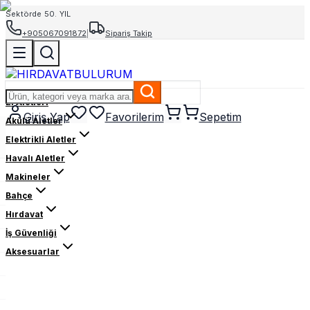
Sektörde 50. YIL
+905067091872
|
Sipariş Takip
El Aletleri
Giriş Yap
Favorilerim
Sepetim
Akülü Aletler
Elektrikli Aletler
Havalı Aletler
Makineler
Bahçe
Hırdavat
İş Güvenliği
Aksesuarlar