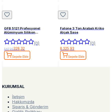
GFB 5121 Profesyonel
Fatone 3 Ton Arabalı Kriko
Alüminyum Silikon
Alçak Şase
Tabancası
(0)
(0)
328,32
8.325,93
547,20
Sepete Ekle
Sepete Ekle
KURUMSAL
İletişim
Hakkımızda
Sipariş & Gönderim
Gizlilik Politikası