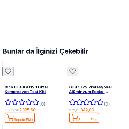
Bunlar da İlginizi Çekebilir
Rico 013-KK1123 Dizel
GFB 5122 Profesyonel
Kompresyon Test Kiti
Alüminyum Epoksi
Tabancası 345 mL
(0)
(0)
2.325,60
342,00
3.876,00
570,00
Sepete Ekle
Sepete Ekle