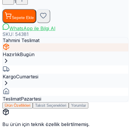
1
Sepete Ekle
WhatsApp ile Bilgi Al
SKU:
54381
Tahmini Teslimat
Hazırlık
Bugün
Kargo
Cumartesi
Teslimat
Pazartesi
Ürün Özellikleri
Taksit Seçenekleri
Yorumlar
Bu ürün için teknik özellik belirtilmemiş.