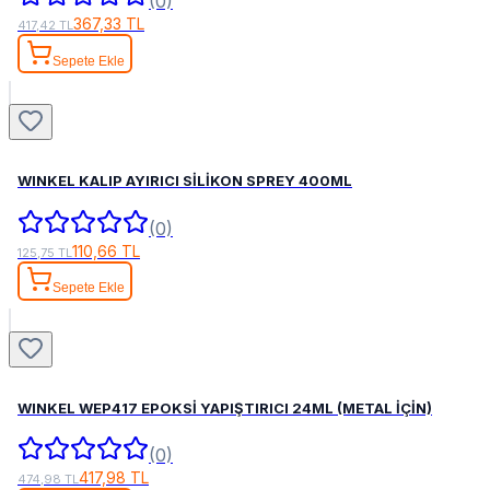
(0)
367,33 TL
417,42 TL
Sepete Ekle
WINKEL KALIP AYIRICI SİLİKON SPREY 400ML
(0)
110,66 TL
125,75 TL
Sepete Ekle
WINKEL WEP417 EPOKSİ YAPIŞTIRICI 24ML (METAL İÇİN)
(0)
417,98 TL
474,98 TL