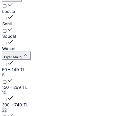
Loctite
Selsil
Soudal
Winkel
Fiyat Aralığı
50 – 149 TL
8
150 – 299 TL
10
300 – 749 TL
22