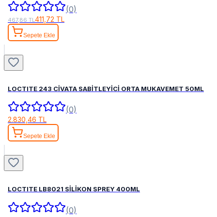
(0)
411,72 TL
467,86 TL
Sepete Ekle
LOCTITE 243 CİVATA SABİTLEYİCİ ORTA MUKAVEMET 50ML
(0)
2.830,46 TL
Sepete Ekle
LOCTITE LB8021 SİLİKON SPREY 400ML
(0)