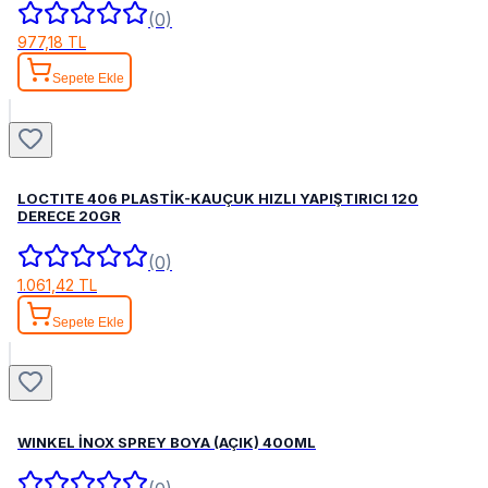
(0)
977,18 TL
Sepete Ekle
LOCTITE 406 PLASTİK-KAUÇUK HIZLI YAPIŞTIRICI 120
DERECE 20GR
(0)
1.061,42 TL
Sepete Ekle
WINKEL İNOX SPREY BOYA (AÇIK) 400ML