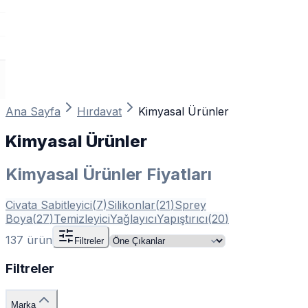
Ana Sayfa
Hırdavat
Kimyasal Ürünler
Kimyasal Ürünler
Kimyasal Ürünler Fiyatları
Civata Sabitleyici
(
7
)
Silikonlar
(
21
)
Sprey
Boya
(
27
)
Temizleyici
Yağlayıcı
Yapıştırıcı
(
20
)
137
ürün
Filtreler
Filtreler
Marka