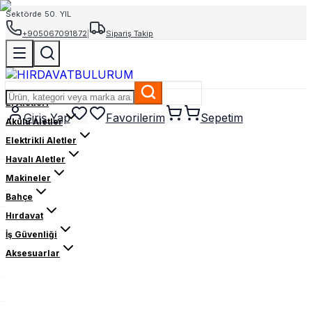
Sektörde 50. YIL
+905067091872
|
Sipariş Takip
El Aletleri
Giriş Yap
Favorilerim
Sepetim
Akülü Aletler
Elektrikli Aletler
Havalı Aletler
Makineler
Bahçe
Hırdavat
İş Güvenliği
Aksesuarlar