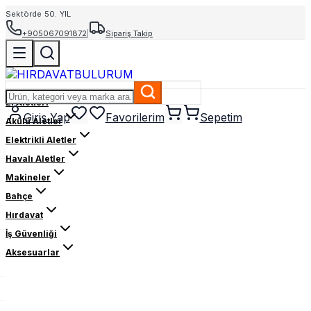
Sektörde 50. YIL
+905067091872
|
Sipariş Takip
El Aletleri
Giriş Yap
Favorilerim
Sepetim
Akülü Aletler
Elektrikli Aletler
Havalı Aletler
Makineler
Bahçe
Hırdavat
İş Güvenliği
Aksesuarlar