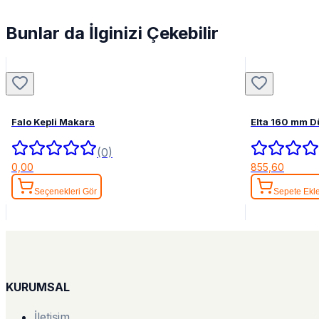
Bunlar da İlginizi Çekebilir
Falo Kepli Makara
Elta 160 mm 
(0)
0,00
855,60
Seçenekleri Gör
Sepete Ekl
KURUMSAL
İletişim