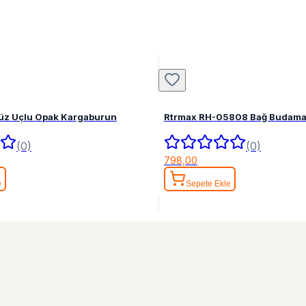
Düz Uçlu Opak Kargaburun
Rtrmax RH-05808 Bağ Budama
(0)
(0)
798,00
e
Sepete Ekle