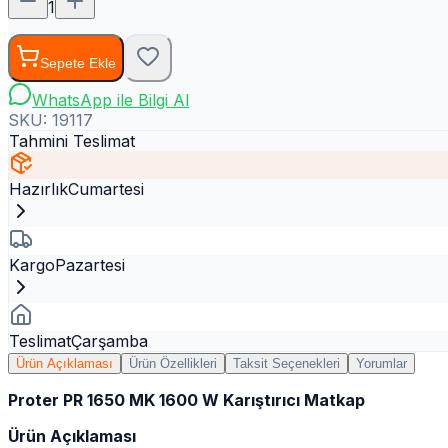
1
Sepete Ekle
WhatsApp ile Bilgi Al
SKU:
19117
Tahmini Teslimat
Hazırlık
Cumartesi
Kargo
Pazartesi
Teslimat
Çarşamba
Ürün Açıklaması
Ürün Özellikleri
Taksit Seçenekleri
Yorumlar
Proter PR 1650 MK 1600 W Karıştırıcı Matkap
Ürün Açıklaması