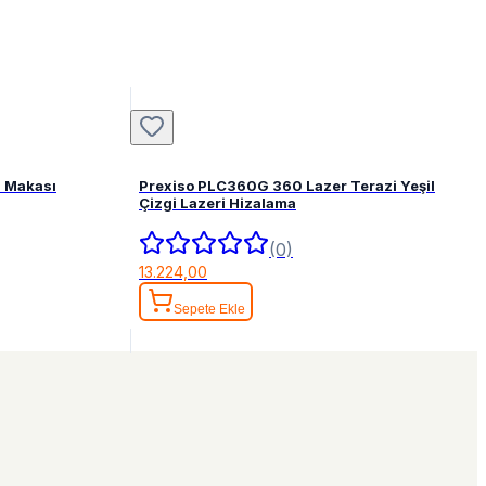
 Makası
Prexiso PLC360G 360 Lazer Terazi Yeşil
Çizgi Lazeri Hizalama
(0)
13.224,00
Sepete Ekle