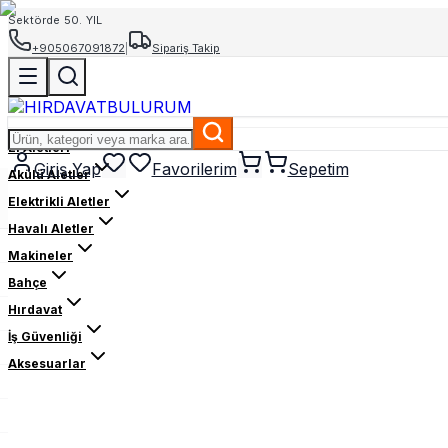
Sektörde 50. YIL
+905067091872
|
Sipariş Takip
El Aletleri
Giriş Yap
Favorilerim
Sepetim
Akülü Aletler
Elektrikli Aletler
Havalı Aletler
Makineler
Bahçe
Hırdavat
İş Güvenliği
Aksesuarlar