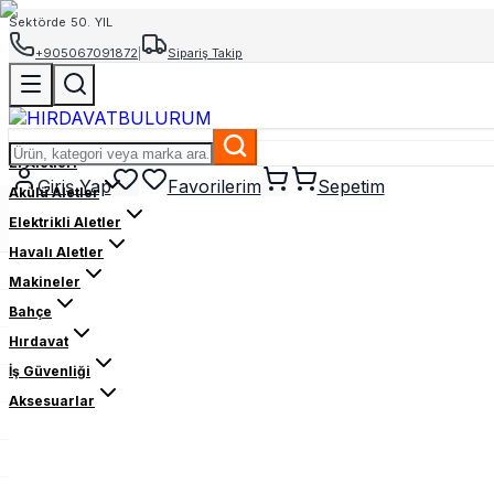
Sektörde 50. YIL
+905067091872
|
Sipariş Takip
El Aletleri
Giriş Yap
Favorilerim
Sepetim
Akülü Aletler
Elektrikli Aletler
Havalı Aletler
Makineler
Bahçe
Hırdavat
İş Güvenliği
Aksesuarlar