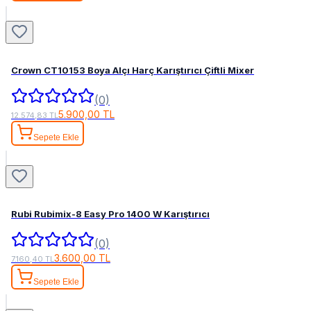
Crown CT10153 Boya Alçı Harç Karıştırıcı Çiftli Mixer
(0)
5.900,00 TL
12.574,83 TL
Sepete Ekle
Rubi Rubimix-8 Easy Pro 1400 W Karıştırıcı
(0)
3.600,00 TL
7.160,40 TL
Sepete Ekle