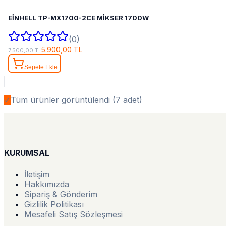
EİNHELL TP-MX1700-2CE MİKSER 1700W
(0)
5.900,00 TL
7.500,00 TL
Sepete Ekle
✓
Tüm ürünler görüntülendi (
7
adet)
KURUMSAL
İletişim
Hakkımızda
Sipariş & Gönderim
Gizlilik Politikası
Mesafeli Satış Sözleşmesi