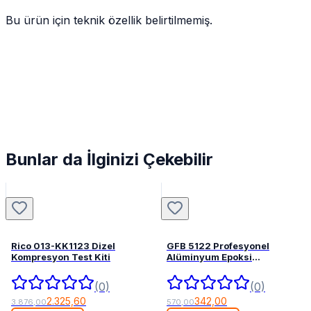
Bu ürün için teknik özellik belirtilmemiş.
Bunlar da İlginizi Çekebilir
Rico 013-KK1123 Dizel
GFB 5122 Profesyonel
Kompresyon Test Kiti
Alüminyum Epoksi
Tabancası 345 mL
(0)
(0)
2.325,60
342,00
3.876,00
570,00