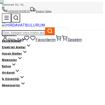
Sektörde 50. YIL
+905067091872
|
Sipariş Takip
El Aletleri
Giriş Yap
Favorilerim
Sepetim
Akülü Aletler
Elektrikli Aletler
Havalı Aletler
Makineler
Bahçe
Hırdavat
İş Güvenliği
Aksesuarlar