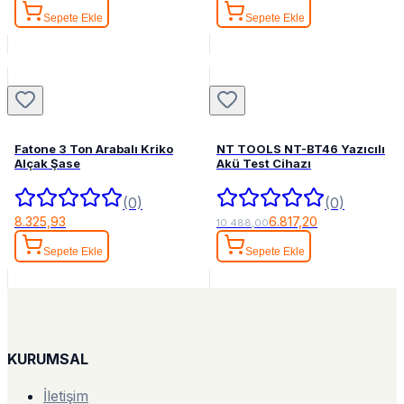
Sepete Ekle
Sepete Ekle
Fatone 3 Ton Arabalı Kriko
NT TOOLS NT-BT46 Yazıcılı
Alçak Şase
Akü Test Cihazı
(0)
(0)
8.325,93
6.817,20
10.488,00
Sepete Ekle
Sepete Ekle
KURUMSAL
İletişim