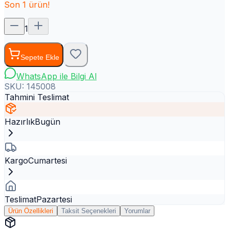
Son
1
ürün!
1
Sepete Ekle
WhatsApp ile Bilgi Al
SKU:
145008
Tahmini Teslimat
Hazırlık
Bugün
Kargo
Cumartesi
Teslimat
Pazartesi
Ürün Özellikleri
Taksit Seçenekleri
Yorumlar