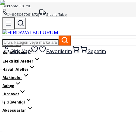
Sektörde 50. YIL
+905067091872
|
Sipariş Takip
El Aletleri
Giriş Yap
Favorilerim
Sepetim
Akülü Aletler
Elektrikli Aletler
Havalı Aletler
Makineler
Bahçe
Hırdavat
İş Güvenliği
Aksesuarlar