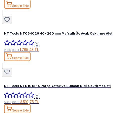
Sepete Ekle
NT Tools NTC64026 40x260 mm Mafsallı Üç Ayak Çektirme Alet
(0)
1.765,43 TL
2.716,05 TL
Sepete Ekle
NT Tools NTD1013 14 Parça Yatak ve Rulman Dişli Çektirme Seti
(0)
3.519,75 TL
5.415,00 TL
Sepete Ekle