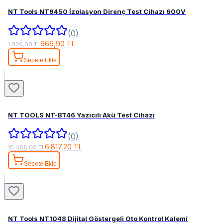
NT Tools NT9450 İzolasyon Direnç Test Cihazı 600V
(0)
666,90 TL
1.026,00 TL
Sepete Ekle
NT TOOLS NT-BT46 Yazıcılı Akü Test Cihazı
(0)
6.817,20 TL
10.488,00 TL
Sepete Ekle
NT Tools NT1048 Dijital Göstergeli Oto Kontrol Kalemi