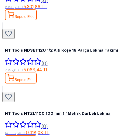
(0)
5.301,86 TL
8.156,70 TL
Sepete Ekle
NT Tools NDSET12U 1/2 Altı Köşe 18 Parça Lokma Takımı
(0)
5.068,44 TL
7.797,60 TL
Sepete Ekle
NT Tools NTZL1100 100 mm 1’’ Metrik Darbeli Lokma
(0)
9.318,08 TL
14.335,50 TL