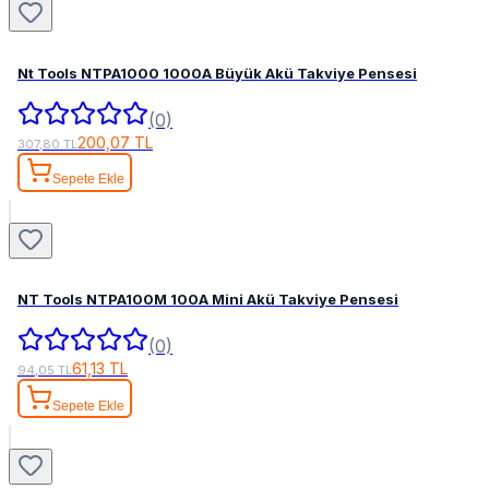
Nt Tools NTPA1000 1000A Büyük Akü Takviye Pensesi
(0)
200,07 TL
307,80 TL
Sepete Ekle
NT Tools NTPA100M 100A Mini Akü Takviye Pensesi
(0)
61,13 TL
94,05 TL
Sepete Ekle