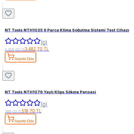
NT Tools NTH1035 6 Parça Klima Soğutma Sistemi Test Cihazı
(0)
3.482,70 TL
5.358,00 TL
Sepete Ekle
NT Tools NTH1076 Yaylı Klips Sökme Pensesi
(0)
518,70 TL
798,00 TL
Sepete Ekle