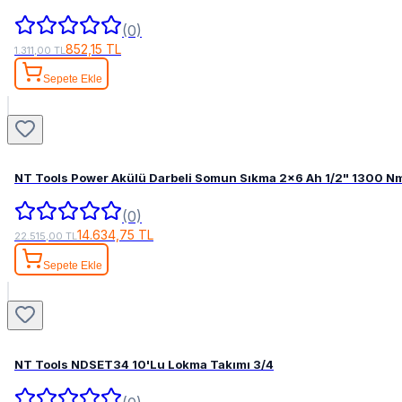
(0)
852,15 TL
1.311,00 TL
Sepete Ekle
NT Tools Power Akülü Darbeli Somun Sıkma 2x6 Ah 1/2" 1300 N
(0)
14.634,75 TL
22.515,00 TL
Sepete Ekle
NT Tools NDSET34 10'Lu Lokma Takımı 3/4