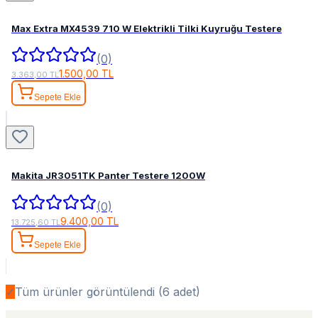
Max Extra MX4539 710 W Elektrikli Tilki Kuyruğu Testere
(0)
1.500,00 TL
3.363,00 TL
Sepete Ekle
Makita JR3051TK Panter Testere 1200W
(0)
9.400,00 TL
13.725,60 TL
Sepete Ekle
✓
Tüm ürünler görüntülendi (
6
adet)