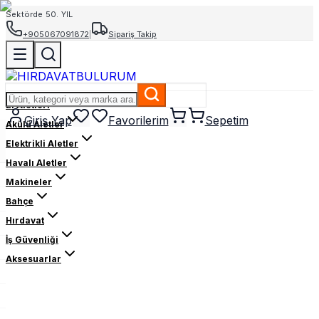
Sektörde 50. YIL
+905067091872
|
Sipariş Takip
El Aletleri
Giriş Yap
Favorilerim
Sepetim
Akülü Aletler
Elektrikli Aletler
Havalı Aletler
Makineler
Bahçe
Hırdavat
İş Güvenliği
Aksesuarlar