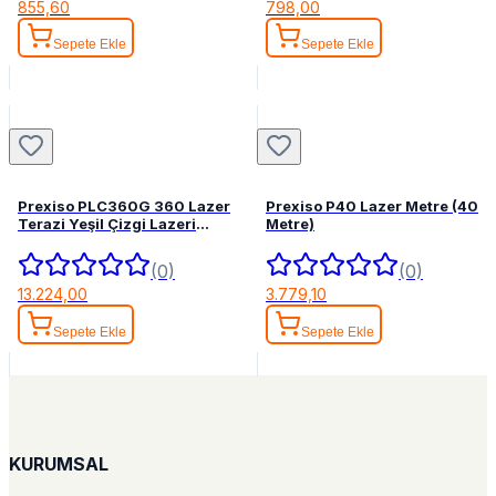
855,60
798,00
Sepete Ekle
Sepete Ekle
Prexiso PLC360G 360 Lazer
Prexiso P40 Lazer Metre (40
Terazi Yeşil Çizgi Lazeri
Metre)
Hizalama
(0)
(0)
13.224,00
3.779,10
Sepete Ekle
Sepete Ekle
KURUMSAL