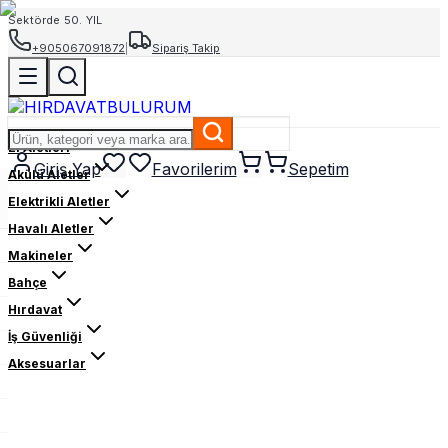
Sektörde 50. YIL
+905067091872
|
Sipariş Takip
El Aletleri
Giriş Yap
Favorilerim
Sepetim
Akülü Aletler
Elektrikli Aletler
Havalı Aletler
Makineler
Bahçe
Hırdavat
İş Güvenliği
Aksesuarlar