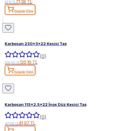
71,38 TL
81,11 TL
Sepete Ekle
Karbosan 230x3x22 Kesici Taş
(0)
120,16 TL
136,55 TL
Sepete Ekle
Karbosan 115x2.5x22 İnox Düz Kesici Taş
(0)
41,97 TL
47,69 TL