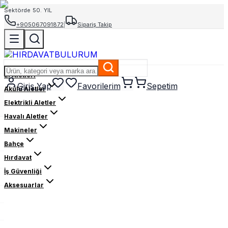
Sektörde 50. YIL
+905067091872
|
Sipariş Takip
El Aletleri
Giriş Yap
Favorilerim
Sepetim
Akülü Aletler
Elektrikli Aletler
Havalı Aletler
Makineler
Bahçe
Hırdavat
İş Güvenliği
Aksesuarlar