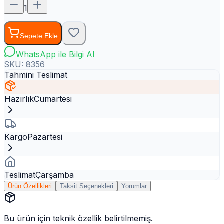
1
Sepete Ekle
WhatsApp ile Bilgi Al
SKU:
8356
Tahmini Teslimat
Hazırlık
Cumartesi
Kargo
Pazartesi
Teslimat
Çarşamba
Ürün Özellikleri
Taksit Seçenekleri
Yorumlar
Bu ürün için teknik özellik belirtilmemiş.