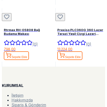
Rtrmax RH-05808 Bağ
Prexiso PLC360G 360 Lazer
Budama Makası
Terazi Yeşil Çizgi Lazeri
Hizalama
(0)
(0)
798,00
13.224,00
Sepete Ekle
Sepete Ekle
KURUMSAL
İletişim
Hakkımızda
Sipariş & Gönderim