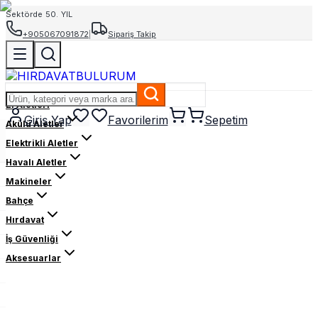
Sektörde 50. YIL
+905067091872
|
Sipariş Takip
El Aletleri
Giriş Yap
Favorilerim
Sepetim
Akülü Aletler
Elektrikli Aletler
Havalı Aletler
Makineler
Bahçe
Hırdavat
İş Güvenliği
Aksesuarlar