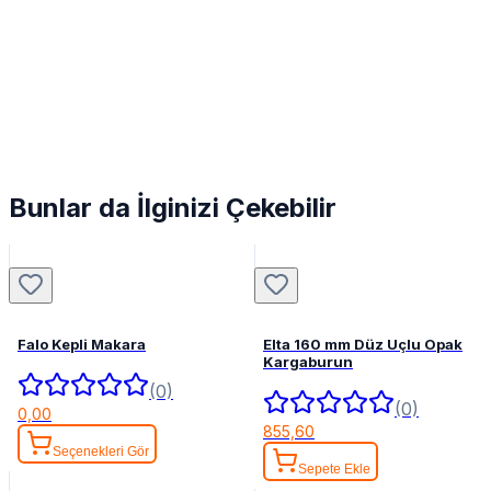
Bunlar da İlginizi Çekebilir
Falo Kepli Makara
Elta 160 mm Düz Uçlu Opak
Kargaburun
(0)
(0)
0,00
855,60
Seçenekleri Gör
Sepete Ekle