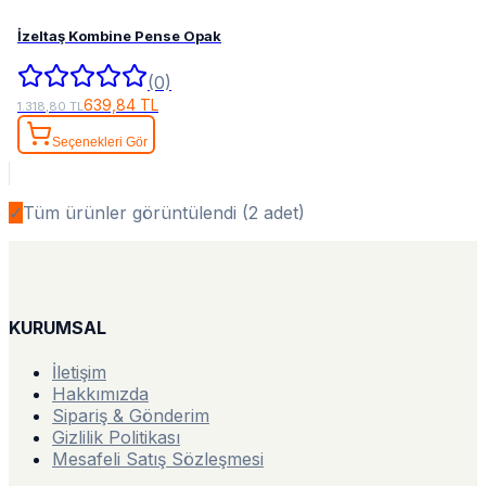
İzeltaş Kombine Pense Opak
(0)
639,84 TL
1.318,80 TL
Seçenekleri Gör
✓
Tüm ürünler görüntülendi (
2
adet)
KURUMSAL
İletişim
Hakkımızda
Sipariş & Gönderim
Gizlilik Politikası
Mesafeli Satış Sözleşmesi