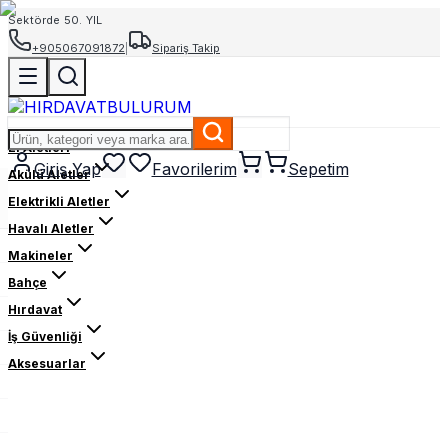
Sektörde 50. YIL
+905067091872
|
Sipariş Takip
El Aletleri
Giriş Yap
Favorilerim
Sepetim
Akülü Aletler
Elektrikli Aletler
Havalı Aletler
Makineler
Bahçe
Hırdavat
İş Güvenliği
Aksesuarlar