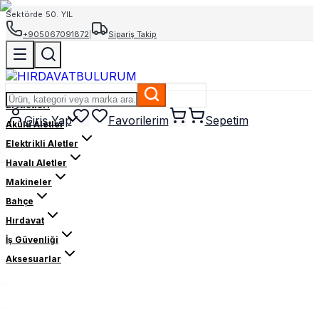
Sektörde 50. YIL
+905067091872
|
Sipariş Takip
El Aletleri
Giriş Yap
Favorilerim
Sepetim
Akülü Aletler
Elektrikli Aletler
Havalı Aletler
Makineler
Bahçe
Hırdavat
İş Güvenliği
Aksesuarlar