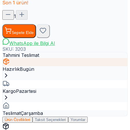
Son
1
ürün!
1
Sepete Ekle
WhatsApp ile Bilgi Al
SKU:
3203
Tahmini Teslimat
Hazırlık
Bugün
Kargo
Pazartesi
Teslimat
Çarşamba
Ürün Özellikleri
Taksit Seçenekleri
Yorumlar