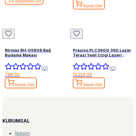
Seçenekleri Gör
Sepete Ekle
Rtrmax RH-05808 Bağ
Prexiso PLC360G 360 Lazer
Budama Makası
Terazi Yeşil Çizgi Lazeri
Hizalama
(0)
(0)
798,00
13.224,00
Sepete Ekle
Sepete Ekle
KURUMSAL
İletişim