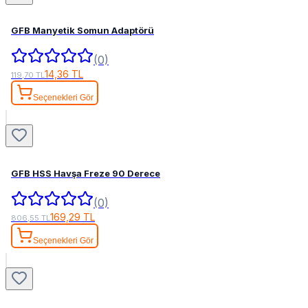
GFB Manyetik Somun Adaptörü
(0)
14,36 TL
119,70 TL
Seçenekleri Gör
GFB HSS Havşa Freze 90 Derece
(0)
169,29 TL
806,55 TL
Seçenekleri Gör