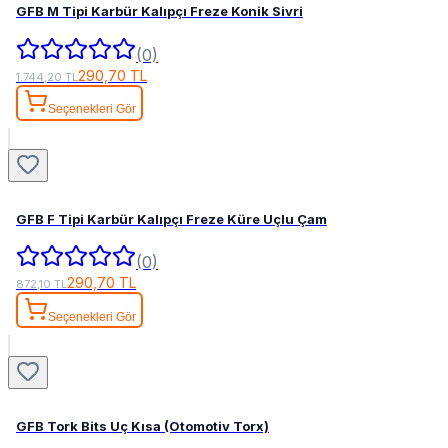
GFB M Tipi Karbür Kalıpçı Freze Konik Sivri
(0)
290,70 TL
1.744,20 TL
Seçenekleri Gör
GFB F Tipi Karbür Kalıpçı Freze Küre Uçlu Çam
(0)
290,70 TL
872,10 TL
Seçenekleri Gör
GFB Tork Bits Uç Kısa (Otomotiv Torx)