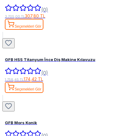
(0)
307,80 TL
3.705,00 TL
Seçenekleri Gör
GFB HSS Titanyum İnce Diş Makine Kılavuzu
(0)
174,42 TL
1.758,45 TL
Seçenekleri Gör
GFB Mors Konik
(0)