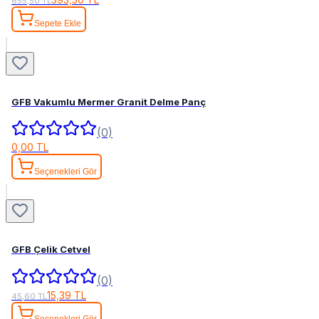
655,50 TL
Sepete Ekle
GFB Vakumlu Mermer Granit Delme Panç
(0)
0,00 TL
Seçenekleri Gör
GFB Çelik Cetvel
(0)
15,39 TL
45,60 TL