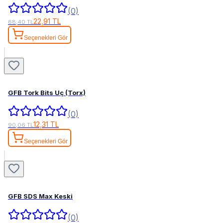
(0)
22,91 TL
68,40 TL
Seçenekleri Gör
GFB Tork Bits Uç (Torx)
(0)
12,31 TL
90,06 TL
Seçenekleri Gör
GFB SDS Max Keski
(0)