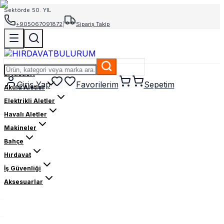
Sektörde 50. YIL
+905067091872
|
Sipariş Takip
El Aletleri
Giriş Yap
Favorilerim
Sepetim
Akülü Aletler
Elektrikli Aletler
Havalı Aletler
Makineler
Bahçe
Hırdavat
İş Güvenliği
Aksesuarlar