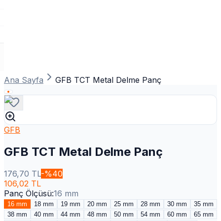
Ana Sayfa
GFB TCT Metal Delme Panç
GFB
GFB TCT Metal Delme Panç
176,70
TL
-%
40
106,02
TL
Panç Ölçüsü
:
16 mm
16 mm
18 mm
19 mm
20 mm
25 mm
28 mm
30 mm
35 mm
38 mm
40 mm
44 mm
48 mm
50 mm
54 mm
60 mm
65 mm