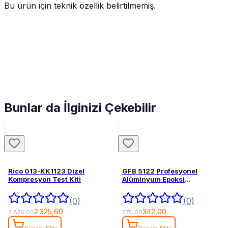
Bu ürün için teknik özellik belirtilmemiş.
Bunlar da İlginizi Çekebilir
Rico 013-KK1123 Dizel
GFB 5122 Profesyonel
Kompresyon Test Kiti
Alüminyum Epoksi
Tabancası 345 mL
(0)
(0)
2.325,60
342,00
3.876,00
570,00