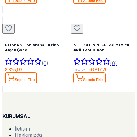
Sepete Ekle
Sepete Ekle
Fatone 3 Ton Arabalı Kriko
NT TOOLS NT-BT46 Yazıcılı
Alçak Şase
Akü Test Cihazı
(0)
(0)
8.325,93
6.817,20
10.488,00
Sepete Ekle
Sepete Ekle
KURUMSAL
İletişim
Hakkımızda