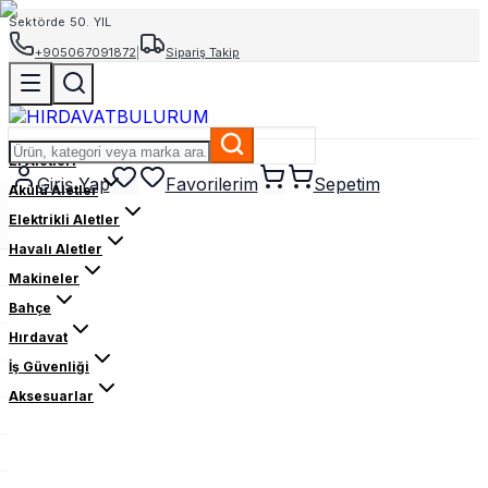
Sektörde 50. YIL
+905067091872
|
Sipariş Takip
El Aletleri
Giriş Yap
Favorilerim
Sepetim
Akülü Aletler
Elektrikli Aletler
Havalı Aletler
Makineler
Bahçe
Hırdavat
İş Güvenliği
Aksesuarlar