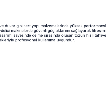
e duvar gibi sert yapı malzemelerinde yüksek performanslı del
ı-delici makinelerde güvenli güç aktarımı sağlayarak titreşim
al tasarımı sayesinde delme sırasında oluşan tozun hızlı tahl
kleriyle profesyonel kullanıma uygundur.