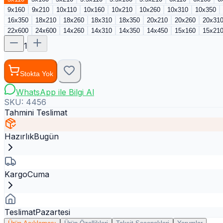
9x160
9x210
10x110
10x160
10x210
10x260
10x310
10x350
16x350
18x210
18x260
18x310
18x350
20x210
20x260
20x31
22x600
24x600
14x260
14x310
14x350
14x450
15x160
15x21
1
Stokta Yok
WhatsApp ile Bilgi Al
SKU:
4456
Tahmini Teslimat
Hazırlık
Bugün
Kargo
Cuma
Teslimat
Pazartesi