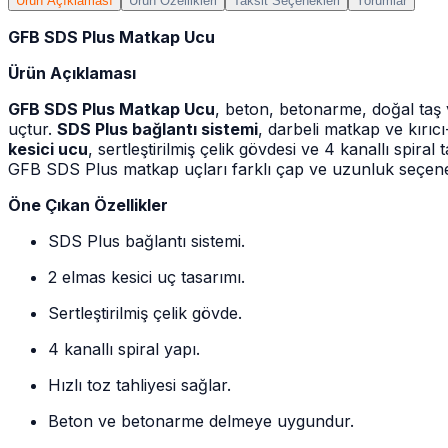
Ürün Açıklaması
Ürün Özellikleri
Taksit Seçenekleri
Yorumlar
GFB SDS Plus Matkap Ucu
Ürün Açıklaması
GFB SDS Plus Matkap Ucu
, beton, betonarme, doğal taş v
uçtur.
SDS Plus bağlantı sistemi
, darbeli matkap ve kırıc
kesici ucu
, sertleştirilmiş çelik gövdesi ve 4 kanallı spir
GFB SDS Plus matkap uçları farklı çap ve uzunluk seçene
Öne Çıkan Özellikler
SDS Plus bağlantı sistemi.
2 elmas kesici uç tasarımı.
Sertleştirilmiş çelik gövde.
4 kanallı spiral yapı.
Hızlı toz tahliyesi sağlar.
Beton ve betonarme delmeye uygundur.