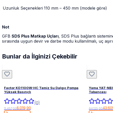
Uzunluk Seçenekleri
110 mm – 450 mm (modele göre)
Not
GFB
SDS Plus Matkap Uçları
, SDS Plus bağlantı sistemin
sırasında uygun devir ve darbe modu kullanılmalı, uç aşırı
Bunlar da İlginizi Çekebilir
Factor KD1100W-HC Temiz Su Dalgıç Pompa
Yama YAT-NBX
Yüksek Basınçlı
Tabancası
(0)
8.019,90
43.60
11.457,00
64.125,00