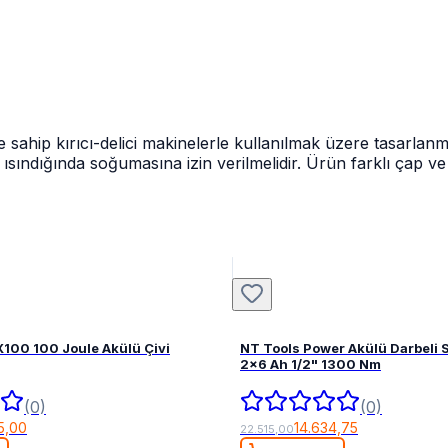
e sahip kırıcı-delici makinelerle kullanılmak üzere tasarla
 ısındığında soğumasına izin verilmelidir. Ürün farklı çap 
100 100 Joule Akülü Çivi
NT Tools Power Akülü Darbeli
2x6 Ah 1/2" 1300 Nm
(0)
(0)
5,00
14.634,75
22.515,00