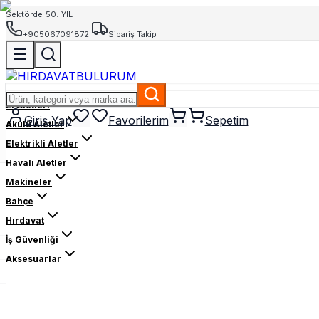
Sektörde 50. YIL
+905067091872
|
Sipariş Takip
El Aletleri
Giriş Yap
Favorilerim
Sepetim
Akülü Aletler
Elektrikli Aletler
Havalı Aletler
Makineler
Bahçe
Hırdavat
İş Güvenliği
Aksesuarlar