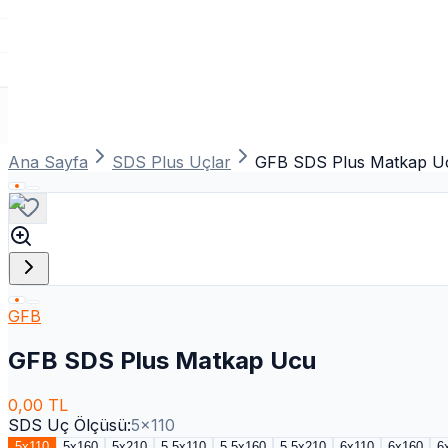
Ana Sayfa
SDS Plus Uçlar
GFB SDS Plus Matkap U
GFB
GFB SDS Plus Matkap Ucu
0,00
TL
SDS Uç Ölçüsü
:
5x110
5x110
5x160
5x210
5.5x110
5.5x160
5.5x210
6x110
6x160
6