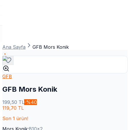
Ana Sayfa
GFB Mors Konik
GFB
GFB Mors Konik
199,50
TL
-%
40
119,70
TL
Son
1
ürün!
Mors Konik
:
B10x2