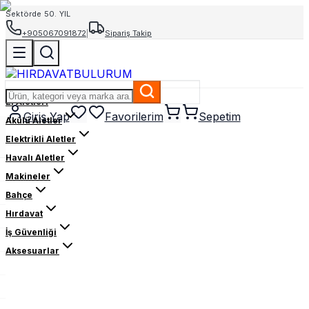
Sektörde 50. YIL
+905067091872
|
Sipariş Takip
El Aletleri
Giriş Yap
Favorilerim
Sepetim
Akülü Aletler
Elektrikli Aletler
Havalı Aletler
Makineler
Bahçe
Hırdavat
İş Güvenliği
Aksesuarlar