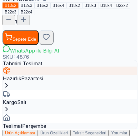
B10x2
B12x3
B16x2
B16x4
B18x2
B18x3
B18x4
B22x2
B22x3
B22x4
1
Sepete Ekle
WhatsApp ile Bilgi Al
SKU:
4876
Tahmini Teslimat
Hazırlık
Pazartesi
Kargo
Salı
Teslimat
Perşembe
Ürün Açıklaması
Ürün Özellikleri
Taksit Seçenekleri
Yorumlar