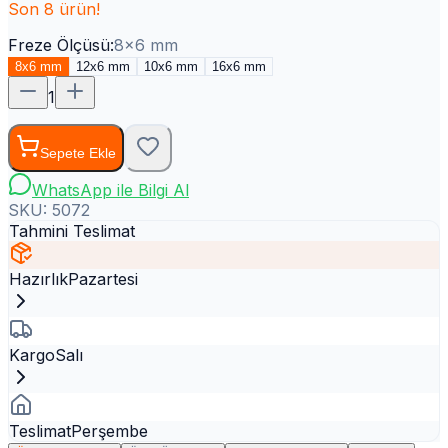
Son
8
ürün!
Freze Ölçüsü
:
8x6 mm
8x6 mm
12x6 mm
10x6 mm
16x6 mm
1
Sepete Ekle
WhatsApp ile Bilgi Al
SKU:
5072
Tahmini Teslimat
Hazırlık
Pazartesi
Kargo
Salı
Teslimat
Perşembe