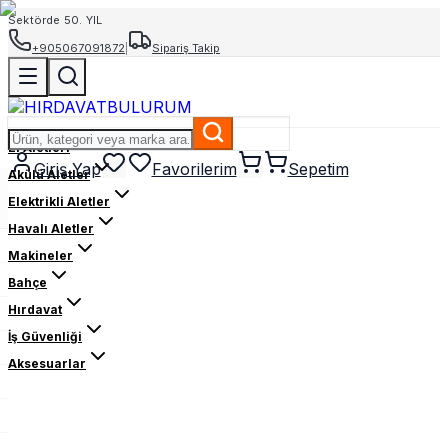
Sektörde 50. YIL
+905067091872
|
Sipariş Takip
El Aletleri
Giriş Yap
Favorilerim
Sepetim
Akülü Aletler
Elektrikli Aletler
Havalı Aletler
Makineler
Bahçe
Hırdavat
İş Güvenliği
Aksesuarlar