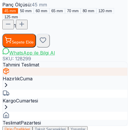
Panç Ölçüsü
:
45 mm
45 mm
50 mm
60 mm
65 mm
70 mm
80 mm
120 mm
125 mm
1
Sepete Ekle
WhatsApp ile Bilgi Al
SKU:
128299
Tahmini Teslimat
Hazırlık
Cuma
Kargo
Cumartesi
Teslimat
Pazartesi
Ürün Özellikleri
Taksit Seçenekleri
Yorumlar