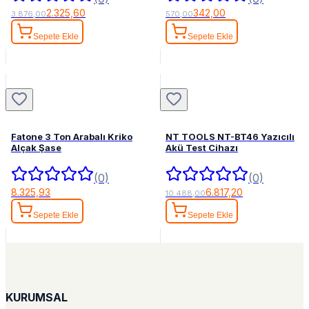
2.325,60
342,00
3.876,00
570,00
Sepete Ekle
Sepete Ekle
Fatone 3 Ton Arabalı Kriko
NT TOOLS NT-BT46 Yazıcılı
Alçak Şase
Akü Test Cihazı
(0)
(0)
8.325,93
6.817,20
10.488,00
Sepete Ekle
Sepete Ekle
KURUMSAL