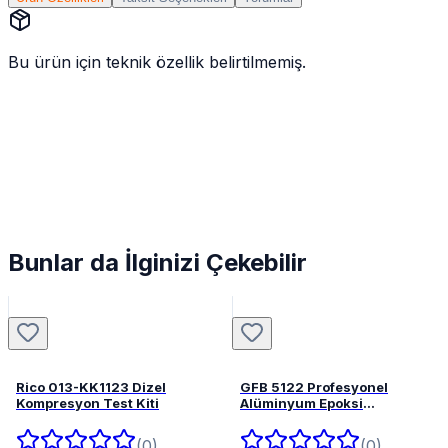
Bu ürün için teknik özellik belirtilmemiş.
Bunlar da İlginizi Çekebilir
Rico 013-KK1123 Dizel
GFB 5122 Profesyonel
Kompresyon Test Kiti
Alüminyum Epoksi
Tabancası 345 mL
(0)
(0)