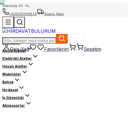
Sektörde 50. YIL
+905067091872
|
Sipariş Takip
El Aletleri
Giriş Yap
Favorilerim
Sepetim
Akülü Aletler
Elektrikli Aletler
Havalı Aletler
Makineler
Bahçe
Hırdavat
İş Güvenliği
Aksesuarlar