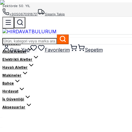
Sektörde 50. YIL
+905067091872
|
Sipariş Takip
El Aletleri
Giriş Yap
Favorilerim
Sepetim
Akülü Aletler
Elektrikli Aletler
Havalı Aletler
Makineler
Bahçe
Hırdavat
İş Güvenliği
Aksesuarlar