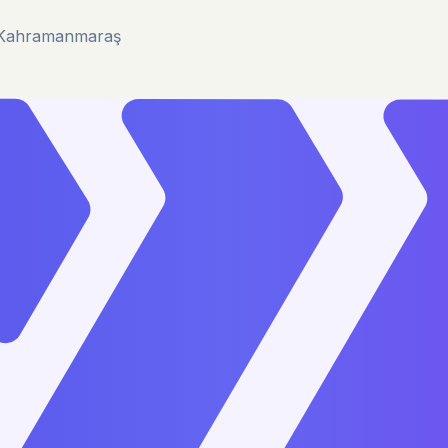
u/Kahramanmaraş