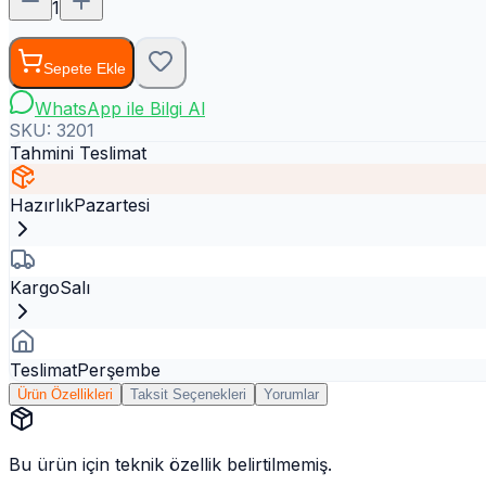
1
Sepete Ekle
WhatsApp ile Bilgi Al
SKU:
3201
Tahmini Teslimat
Hazırlık
Pazartesi
Kargo
Salı
Teslimat
Perşembe
Ürün Özellikleri
Taksit Seçenekleri
Yorumlar
Bu ürün için teknik özellik belirtilmemiş.