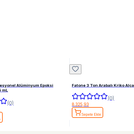
fesyonel Alüminyum Epoksi
Fatone 3 Ton Arabalı Kriko Alç
5 mL
(0)
(0)
8.325,93
Sepete Ekle
e