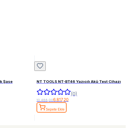
ak Şase
NT TOOLS NT-BT46 Yazıcılı Akü Test Cihazı
(0)
6.817,20
10.488,00
Sepete Ekle