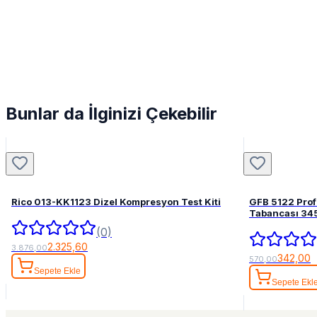
Bunlar da İlginizi Çekebilir
Rico 013-KK1123 Dizel Kompresyon Test Kiti
GFB 5122 Pro
Tabancası 34
(0)
2.325,60
3.876,00
342,00
570,00
Sepete Ekle
Sepete Ekl