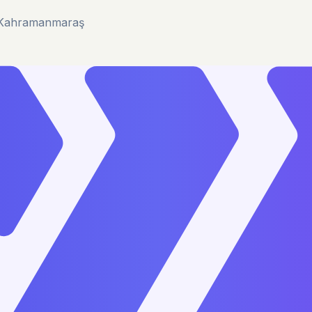
u/Kahramanmaraş