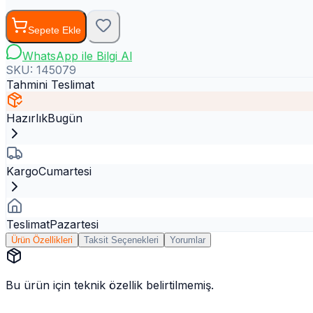
Sepete Ekle
WhatsApp ile Bilgi Al
SKU:
145079
Tahmini Teslimat
Hazırlık
Bugün
Kargo
Cumartesi
Teslimat
Pazartesi
Ürün Özellikleri
Taksit Seçenekleri
Yorumlar
Bu ürün için teknik özellik belirtilmemiş.