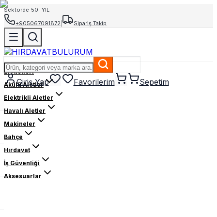
Sektörde 50. YIL
+905067091872
|
Sipariş Takip
El Aletleri
Giriş Yap
Favorilerim
Sepetim
Akülü Aletler
Elektrikli Aletler
Havalı Aletler
Makineler
Bahçe
Hırdavat
İş Güvenliği
Aksesuarlar