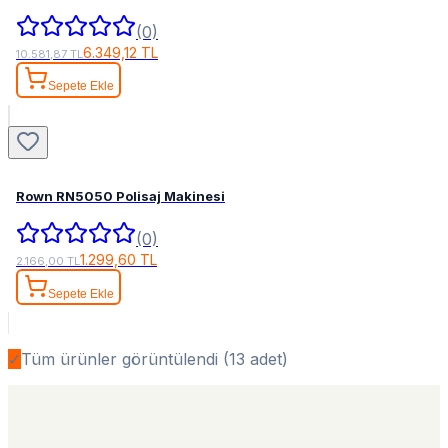
(0)
6.349,12 TL
10.581,87 TL
Sepete Ekle
Rown RN5050 Polisaj Makinesi
(0)
1.299,60 TL
2.166,00 TL
Sepete Ekle
✓
Tüm ürünler görüntülendi (
13
adet)