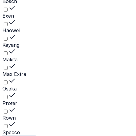
Bosch
Exen
Haowei
Keyang
Makita
Max Extra
Osaka
Proter
Rown
Specco