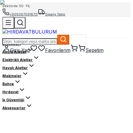
Sektörde 50. YIL
+905067091872
|
Sipariş Takip
El Aletleri
Giriş Yap
Favorilerim
Sepetim
Akülü Aletler
Elektrikli Aletler
Havalı Aletler
Makineler
Bahçe
Hırdavat
İş Güvenliği
Aksesuarlar