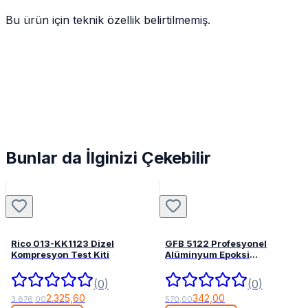
Bu ürün için teknik özellik belirtilmemiş.
Bunlar da İlginizi Çekebilir
Rico 013-KK1123 Dizel
GFB 5122 Profesyonel
Kompresyon Test Kiti
Alüminyum Epoksi
Tabancası 345 mL
(0)
(0)
2.325,60
342,00
3.876,00
570,00