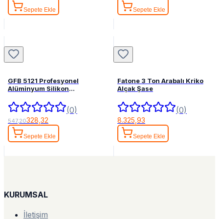
Sepete Ekle
Sepete Ekle
GFB 5121 Profesyonel
Fatone 3 Ton Arabalı Kriko
Alüminyum Silikon
Alçak Şase
Tabancası
(0)
(0)
328,32
8.325,93
547,20
Sepete Ekle
Sepete Ekle
KURUMSAL
İletişim