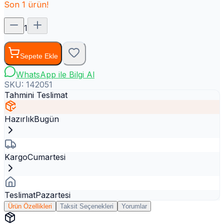
Son
1
ürün!
1
Sepete Ekle
WhatsApp ile Bilgi Al
SKU:
142051
Tahmini Teslimat
Hazırlık
Bugün
Kargo
Cumartesi
Teslimat
Pazartesi
Ürün Özellikleri
Taksit Seçenekleri
Yorumlar