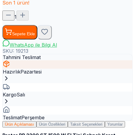
Son
1
ürün!
1
Sepete Ekle
WhatsApp ile Bilgi Al
SKU:
19213
Tahmini Teslimat
Hazırlık
Pazartesi
Kargo
Salı
Teslimat
Perşembe
Ürün Açıklaması
Ürün Özellikleri
Taksit Seçenekleri
Yorumlar