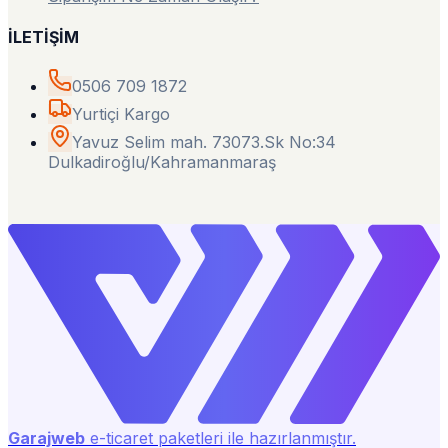
İLETİŞİM
0506 709 1872
Yurtiçi Kargo
Yavuz Selim mah. 73073.Sk No:34
Dulkadiroğlu/Kahramanmaraş
Garajweb
e-ticaret paketleri ile hazırlanmıştır.