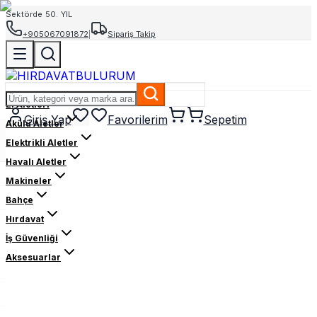
Sektörde 50. YIL
+905067091872
|
Sipariş Takip
El Aletleri
Giriş Yap
Favorilerim
Sepetim
Akülü Aletler
Elektrikli Aletler
Havalı Aletler
Makineler
Bahçe
Hırdavat
İş Güvenliği
Aksesuarlar