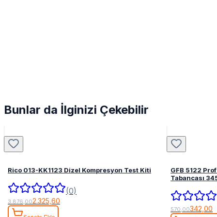
Bunlar da İlginizi Çekebilir
Rico 013-KK1123 Dizel Kompresyon Test Kiti
GFB 5122 Pro
Tabancası 34
(0)
2.325,60
3.876,00
342,00
570,00