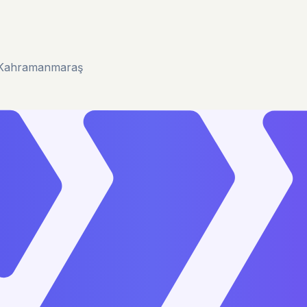
u/Kahramanmaraş