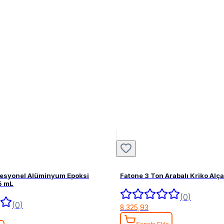
fesyonel Alüminyum Epoksi
Fatone 3 Ton Arabalı Kriko Alç
5 mL
(0)
(0)
8.325,93