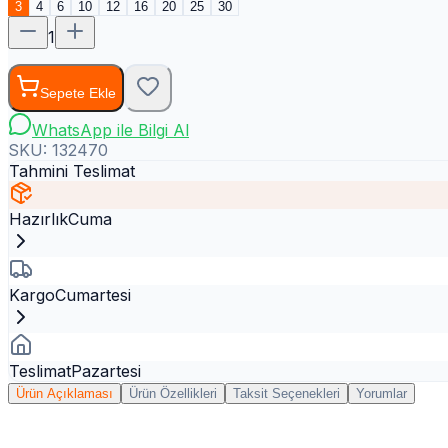
3
4
6
10
12
16
20
25
30
1
Sepete Ekle
WhatsApp ile Bilgi Al
SKU:
132470
Tahmini Teslimat
Hazırlık
Cuma
Kargo
Cumartesi
Teslimat
Pazartesi
Ürün Açıklaması
Ürün Özellikleri
Taksit Seçenekleri
Yorumlar