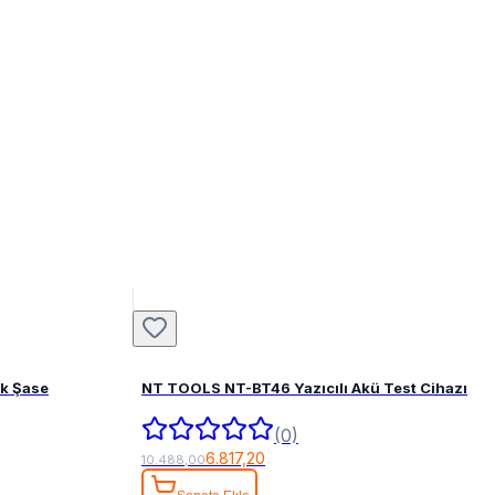
ak Şase
NT TOOLS NT-BT46 Yazıcılı Akü Test Cihazı
(0)
6.817,20
10.488,00