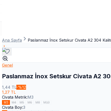
Ana Sayfa
Paslanmaz İnox Setskur Civata A2 304 Kalit
Genel
Paslanmaz İnox Setskur Civata A2 30
1,44
TL
-%
12
1,27
TL
Civata Metrik
:
M3
M3
M4
M5
M6
M8
M10
Civata Boy
:
3