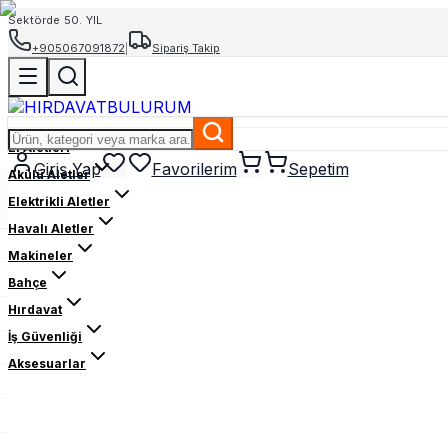
Sektörde 50. YIL
+905067091872
|
Sipariş Takip
El Aletleri
Giriş Yap
Favorilerim
Sepetim
Akülü Aletler
Elektrikli Aletler
Havalı Aletler
Makineler
Bahçe
Hırdavat
İş Güvenliği
Aksesuarlar