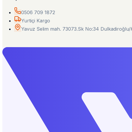
0506 709 1872
Yurtiçi Kargo
Yavuz Selim mah. 73073.Sk No:34 Dulkadiroğl