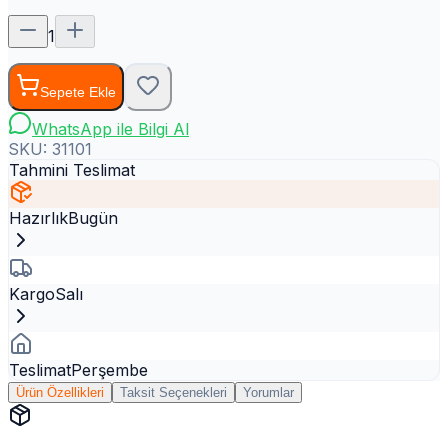
1
Sepete Ekle
WhatsApp ile Bilgi Al
SKU:
31101
Tahmini Teslimat
Hazırlık
Bugün
Kargo
Salı
Teslimat
Perşembe
Ürün Özellikleri
Taksit Seçenekleri
Yorumlar