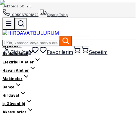
Sektörde 50. YIL
+905067091872
|
Sipariş Takip
El Aletleri
Giriş Yap
Favorilerim
Sepetim
Akülü Aletler
Elektrikli Aletler
Havalı Aletler
Makineler
Bahçe
Hırdavat
İş Güvenliği
Aksesuarlar