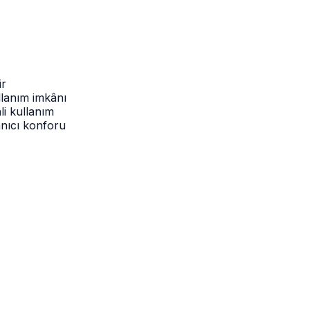
ir
lanım imkânı
nli kullanım
anıcı konforu