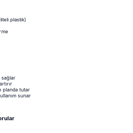
eli plastik)
irme
 sağlar
rtırır
ön planda tutar
kullanım sunar
orular