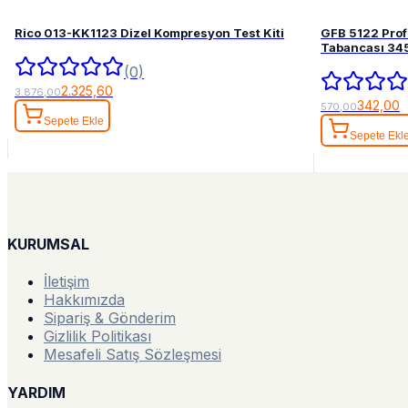
Rico 013-KK1123 Dizel Kompresyon Test Kiti
GFB 5122 Pro
Tabancası 34
(0)
2.325,60
3.876,00
342,00
570,00
Sepete Ekle
Sepete Ekl
KURUMSAL
İletişim
Hakkımızda
Sipariş & Gönderim
Gizlilik Politikası
Mesafeli Satış Sözleşmesi
YARDIM