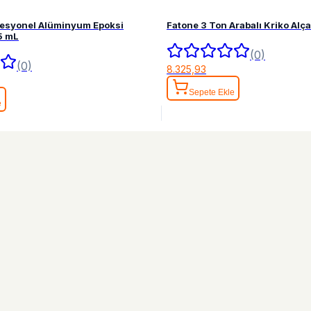
fesyonel Alüminyum Epoksi
Fatone 3 Ton Arabalı Kriko Alç
5 mL
(0)
(0)
8.325,93
Sepete Ekle
e