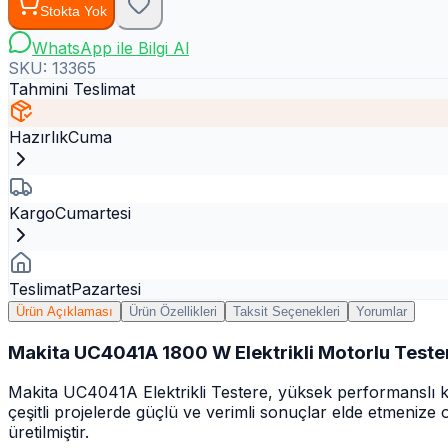
Stokta Yok
WhatsApp ile Bilgi Al
SKU:
13365
Tahmini Teslimat
Hazırlık
Cuma
Kargo
Cumartesi
Teslimat
Pazartesi
Ürün Açıklaması
Ürün Özellikleri
Taksit Seçenekleri
Yorumlar
Makita UC4041A 1800 W Elektrikli Motorlu Teste
Makita UC4041A Elektrikli Testere, yüksek performanslı kesi
çeşitli projelerde güçlü ve verimli sonuçlar elde etmenize
üretilmiştir.