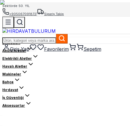
Sektörde 50. YIL
+905067091872
|
Sipariş Takip
El Aletleri
Giriş Yap
Favorilerim
Sepetim
Akülü Aletler
Elektrikli Aletler
Havalı Aletler
Makineler
Bahçe
Hırdavat
İş Güvenliği
Aksesuarlar