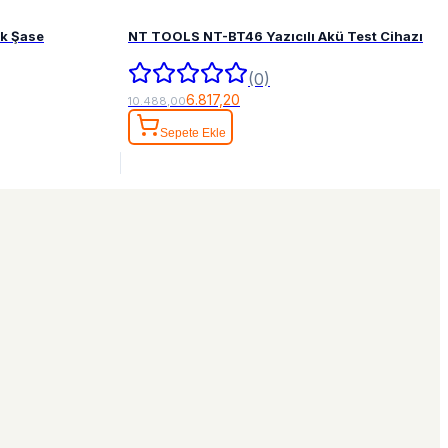
ak Şase
NT TOOLS NT-BT46 Yazıcılı Akü Test Cihazı
(0)
6.817,20
10.488,00
Sepete Ekle