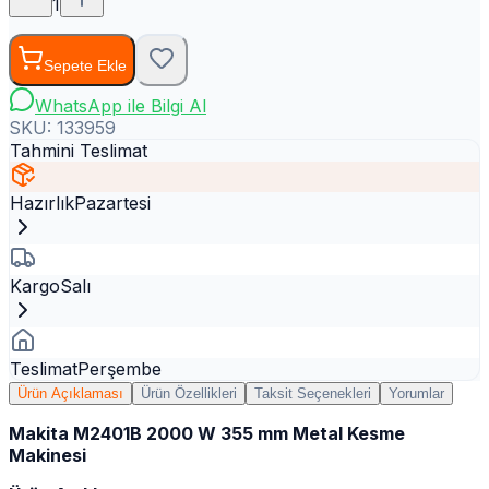
1
Sepete Ekle
WhatsApp ile Bilgi Al
SKU:
133959
Tahmini Teslimat
Hazırlık
Pazartesi
Kargo
Salı
Teslimat
Perşembe
Ürün Açıklaması
Ürün Özellikleri
Taksit Seçenekleri
Yorumlar
Makita M2401B 2000 W 355 mm Metal Kesme
Makinesi