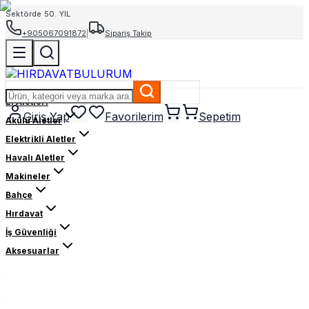
Sektörde 50. YIL
+905067091872
|
Sipariş Takip
El Aletleri
Giriş Yap
Favorilerim
Sepetim
Akülü Aletler
Elektrikli Aletler
Havalı Aletler
Makineler
Bahçe
Hırdavat
İş Güvenliği
Aksesuarlar