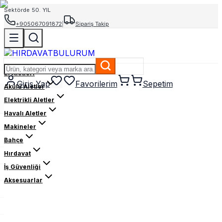
Sektörde 50. YIL
+905067091872
|
Sipariş Takip
El Aletleri
Giriş Yap
Favorilerim
Sepetim
Akülü Aletler
Elektrikli Aletler
Havalı Aletler
Makineler
Bahçe
Hırdavat
İş Güvenliği
Aksesuarlar