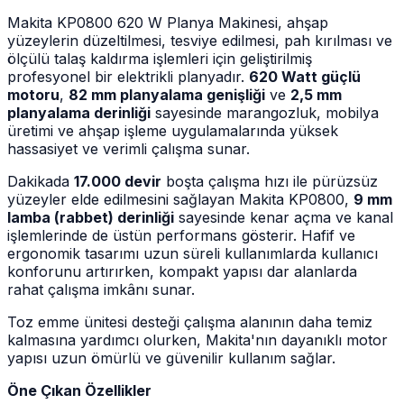
Makita KP0800 620 W Planya Makinesi, ahşap
yüzeylerin düzeltilmesi, tesviye edilmesi, pah kırılması ve
ölçülü talaş kaldırma işlemleri için geliştirilmiş
profesyonel bir elektrikli planyadır.
620 Watt güçlü
motoru
,
82 mm planyalama genişliği
ve
2,5 mm
planyalama derinliği
sayesinde marangozluk, mobilya
üretimi ve ahşap işleme uygulamalarında yüksek
hassasiyet ve verimli çalışma sunar.
Dakikada
17.000 devir
boşta çalışma hızı ile pürüzsüz
yüzeyler elde edilmesini sağlayan Makita KP0800,
9 mm
lamba (rabbet) derinliği
sayesinde kenar açma ve kanal
işlemlerinde de üstün performans gösterir. Hafif ve
ergonomik tasarımı uzun süreli kullanımlarda kullanıcı
konforunu artırırken, kompakt yapısı dar alanlarda
rahat çalışma imkânı sunar.
Toz emme ünitesi desteği çalışma alanının daha temiz
kalmasına yardımcı olurken, Makita'nın dayanıklı motor
yapısı uzun ömürlü ve güvenilir kullanım sağlar.
Öne Çıkan Özellikler