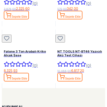
(0)
(0)
2.325,60
342,00
3.876,00
570,00
Sepete Ekle
Sepete Ekle
Fatone 3 Ton Arabalı Kriko
NT TOOLS NT-BT46 Yazıcılı
Alçak Şase
Akü Test Cihazı
(0)
(0)
8.325,93
6.817,20
10.488,00
Sepete Ekle
Sepete Ekle