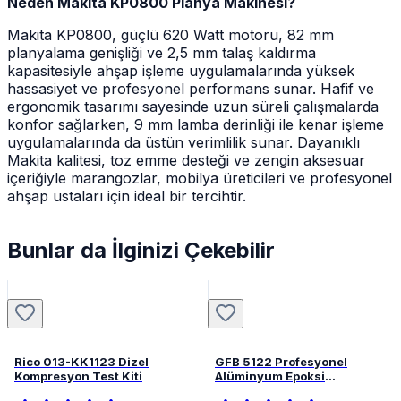
Neden Makita KP0800 Planya Makinesi?
Makita KP0800, güçlü 620 Watt motoru, 82 mm
planyalama genişliği ve 2,5 mm talaş kaldırma
kapasitesiyle ahşap işleme uygulamalarında yüksek
hassasiyet ve profesyonel performans sunar. Hafif ve
ergonomik tasarımı sayesinde uzun süreli çalışmalarda
konfor sağlarken, 9 mm lamba derinliği ile kenar işleme
uygulamalarında da üstün verimlilik sunar. Dayanıklı
Makita kalitesi, toz emme desteği ve zengin aksesuar
içeriğiyle marangozlar, mobilya üreticileri ve profesyonel
ahşap ustaları için ideal bir tercihtir.
Bunlar da İlginizi Çekebilir
Rico 013-KK1123 Dizel
GFB 5122 Profesyonel
Kompresyon Test Kiti
Alüminyum Epoksi
Tabancası 345 mL