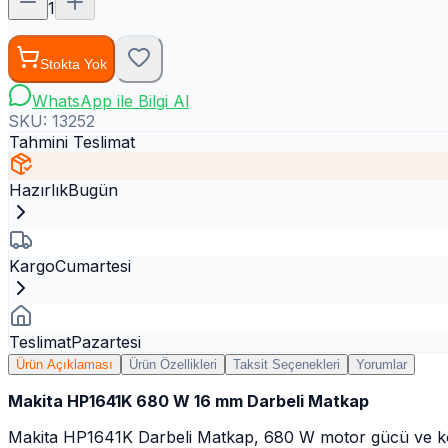
1
Stokta Yok
WhatsApp ile Bilgi Al
SKU:
13252
Tahmini Teslimat
Hazırlık
Bugün
Kargo
Cumartesi
Teslimat
Pazartesi
Ürün Açıklaması
Ürün Özellikleri
Taksit Seçenekleri
Yorumlar
Makita HP1641K 680 W 16 mm Darbeli Matkap
Makita HP1641K Darbeli Matkap, 680 W motor gücü ve kompakt