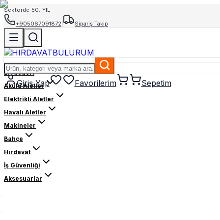
Sektörde 50. YIL
+905067091872
|
Sipariş Takip
El Aletleri
Giriş Yap
Favorilerim
Sepetim
Akülü Aletler
Elektrikli Aletler
Havalı Aletler
Makineler
Bahçe
Hırdavat
İş Güvenliği
Aksesuarlar