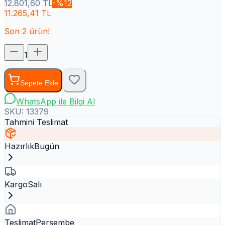
12.801,60
TL
-%
12
11.265,41
TL
Son
2
ürün!
1
Sepete Ekle
WhatsApp ile Bilgi Al
SKU:
13379
Tahmini Teslimat
Hazırlık
Bugün
Kargo
Salı
Teslimat
Perşembe