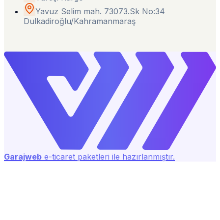
Yavuz Selim mah. 73073.Sk No:34
Dulkadiroğlu/Kahramanmaraş
Garajweb
e-ticaret paketleri ile hazırlanmıştır.